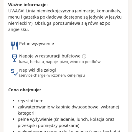
Ważne informacje:
- Rzym położony jest na siedmiu wzgórzach i
UWAGA! Linia niemieckojęzyczna (animacje, komunikaty,
nazywany jest Wiecznym Miastem
menu i gazetka pokładowa dostępne są jedynie w języku
- Watykan znajdujący się w obrębie Rzymu jest
niemieckim). Obsługa porozumiewa się również po
najmniejszym państwem na świecie
angielsku.
- pieniądze wrzucane do Fontanny di Trevi
przeznaczane są na rzymski Caritas (rocznie jest to
około 1,5 miliona euro)
Pełne wyżywienie
- najlepsze lody w Rzymie serwuje Bar Giolitti
istniejący od 1900 roku
Napoje w restauracji bufetowej
kawa, herbata, napoje, piwo, wino do posiłków
Napiwki dla załogi
(service charge) wliczone w cenę rejsu
Cena obejmuje:
rejs statkiem
zakwaterowanie w kabinie dwuosobowej wybranej
kategorii
pełne wyżywienie (śniadanie, lunch, kolacja oraz
przekąski pomiędzy posiłkami)
nielimitowane napoje do śniadania (kawa, herbata),