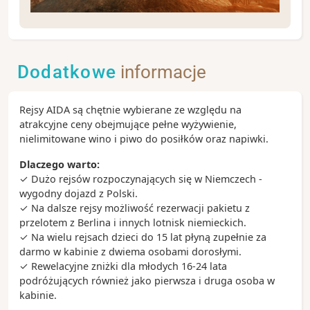
Civitavecchia na trasie rejsu daje wiele możliwości
spędzenia idealnego dnia. Wycieczka do Rzymu
wydaje się naturalnym wyborem - podróż do
Dodatkowe
informacje
Wiecznego Miasta zajmuje jedynie 60 minut
pociągiem lub autokarem. Można też pozostać w
Civitavecchi lub wybrać się na wycieczkę koleją do
Rejsy AIDA są chętnie wybierane ze względu na
innych nadmorskich miejscowości - polecamy Santa
atrakcyjne ceny obejmujące pełne wyżywienie,
Severa z plażami i zamkiem na brzegu morza oraz
nielimitowane wino i piwo do posiłków oraz napiwki.
Orbetello położone na cyplu pomiędzy lagunami.
Dlaczego warto:
Zobacz koniecznie:
✓ Dużo rejsów rozpoczynających się w Niemczech -
- Koloseum, które w starożytności było areną do
wygodny dojazd z Polski.
walk gladiatorów
✓ Na dalsze rejsy możliwość rezerwacji pakietu z
- Fontanna di Trevi - to tu kąpali się bohaterowie
przelotem z Berlina i innych lotnisk niemieckich.
filmu „Słodkie życie”
✓ Na wielu rejsach dzieci do 15 lat płyną zupełnie za
- Bazylika św. Piotra jest symbolem władzy papieskiej
darmo w kabinie z dwiema osobami dorosłymi.
- Schody Hiszpańskie, nawiązanie do nich
✓ Rewelacyjne zniżki dla młodych 16-24 lata
znajdziemy na statku Costa Smeralda
podróżujących również jako pierwsza i druga osoba w
kabinie.
Ciekawostki: