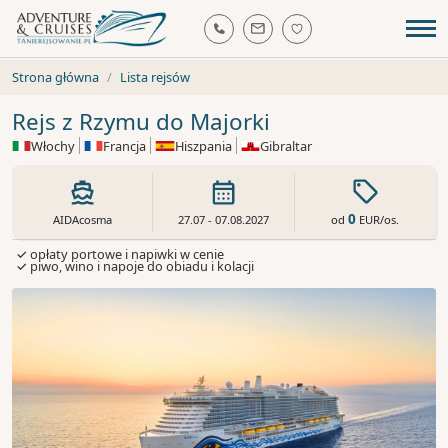
Strona główna
Lista rejsów
Rejs z Rzymu do Majorki
Włochy
Francja
Hiszpania
Gibraltar
0
od
EUR
/os.
AIDAcosma
27.07 - 07.08.2027
✓ opłaty portowe i napiwki w cenie
✓ piwo, wino i napoje do obiadu i kolacji