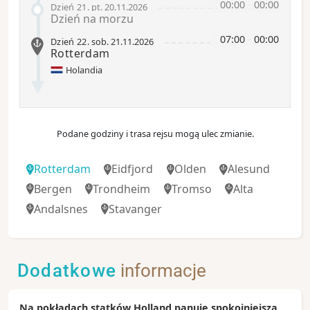
00:00
-
00:00
Dzień 21
.
pt.
20.11.2026
Dzień na morzu
07:00
-
00:00
Dzień 22
.
sob.
21.11.2026
Rotterdam
Holandia
Podane godziny i trasa rejsu mogą ulec zmianie.
Rotterdam
Eidfjord
Olden
Alesund
Bergen
Trondheim
Tromso
Alta
Andalsnes
Stavanger
Dodatkowe
informacje
Na pokładach statków Holland panuje spokojniejsza