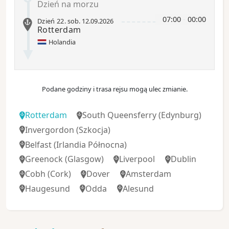
Dzień na morzu
07:00
-
00:00
Dzień 22
.
sob.
12.09.2026
Rotterdam
Holandia
Podane godziny i trasa rejsu mogą ulec zmianie.
Rotterdam
South Queensferry
(Edynburg)
Invergordon
(Szkocja)
Belfast
(Irlandia Północna)
Greenock
(Glasgow)
Liverpool
Dublin
Cobh
(Cork)
Dover
Amsterdam
Haugesund
Odda
Alesund