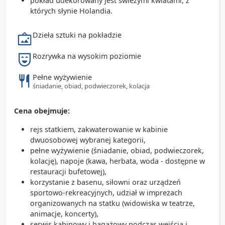
pokład udekorowany jest świeżymi kwiatami, z
których słynie Holandia.
Dzieła sztuki na pokładzie
Rozrywka na wysokim poziomie
Pełne wyżywienie
śniadanie, obiad, podwieczorek, kolacja
Cena obejmuje:
rejs statkiem, zakwaterowanie w kabinie
dwuosobowej wybranej kategorii,
pełne wyżywienie (śniadanie, obiad, podwieczorek,
kolację), napoje (kawa, herbata, woda - dostępne w
restauracji bufetowej),
korzystanie z basenu, siłowni oraz urządzeń
sportowo-rekreacyjnych, udział w imprezach
organizowanych na statku (widowiska w teatrze,
animacje, koncerty),
serwis kabinowy i bagażowy podczas wejścia i