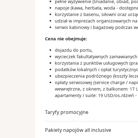
pełne wyżywienie (śniadanie, obiad, po
napoje (kawa, herbata, woda - dostępne
korzystanie z basenu, siłowni oraz urz
udział w imprezach organizowanych na s
serwis kabinowy i bagażowy podczas wejś
Cena nie obejmuje:
dojazdu do portu,
wycieczek fakultatywnych zamawianych 
korzystania z punktów usługowych (praln
podatków lokalnych i opłat turystyczn
ubezpieczenia podróżnego (koszty lecz
opłaty serwisowej (service charge / nap
wewnętrzne, z oknem, z balkonem: 17 USD
apartamenty / suite: 19 USD/os./dzień 
Taryfy promocyjne
Pakiety napojów all inclusive