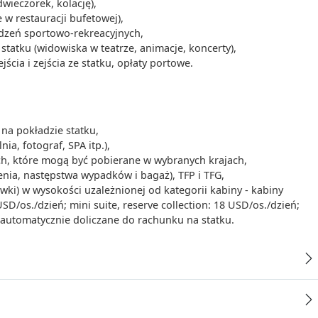
dwieczorek, kolację),
 w restauracji bufetowej),
ądzeń sportowo-rekreacyjnych,
tatku (widowiska w teatrze, animacje, koncerty),
cia i zejścia ze statku, opłaty portowe.
na pokładzie statku,
ia, fotograf, SPA itp.),
ych, które mogą być pobierane w wybranych krajach,
enia, następstwa wypadków i bagaż), TFP i TFG,
iwki) w wysokości uzależnionej od kategorii kabiny - kabiny
/os./dzień; mini suite, reserve collection: 18 USD/os./dzień;
- automatycznie doliczane do rachunku na statku.