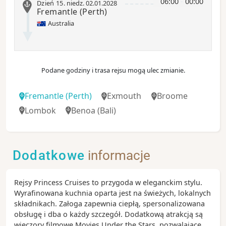
06:00
-
00:00
Dzień 15
.
niedz.
02.01.2028
Fremantle
(Perth)
Australia
Podane godziny i trasa rejsu mogą ulec zmianie.
Fremantle
(Perth)
Exmouth
Broome
Lombok
Benoa
(Bali)
Dodatkowe
informacje
Rejsy Princess Cruises to przygoda w eleganckim stylu.
Wyrafinowana kuchnia oparta jest na świeżych, lokalnych
składnikach. Załoga zapewnia ciepłą, spersonalizowana
obsługę i dba o każdy szczegół. Dodatkową atrakcją są
wieczory filmowe Movies Under the Stars, pozwalające