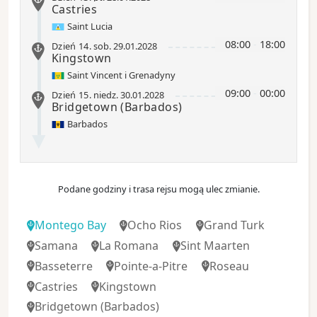
Castries
Saint Lucia
08:00
-
18:00
Dzień 14
.
sob.
29.01.2028
Kingstown
Saint Vincent i Grenadyny
09:00
-
00:00
Dzień 15
.
niedz.
30.01.2028
Bridgetown (Barbados)
Barbados
Podane godziny i trasa rejsu mogą ulec zmianie.
Montego Bay
Ocho Rios
Grand Turk
Samana
La Romana
Sint Maarten
Basseterre
Pointe-a-Pitre
Roseau
Castries
Kingstown
Bridgetown (Barbados)