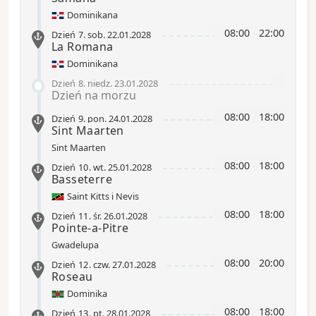
Dominikana
08:00
-
22:00
Dzień 7
.
sob.
22.01.2028
La Romana
Dominikana
-
Dzień 8
.
niedz.
23.01.2028
Dzień na morzu
08:00
-
18:00
Dzień 9
.
pon.
24.01.2028
Sint Maarten
Sint Maarten
08:00
-
18:00
Dzień 10
.
wt.
25.01.2028
Basseterre
Saint Kitts i Nevis
08:00
-
18:00
Dzień 11
.
śr.
26.01.2028
Pointe-a-Pitre
Gwadelupa
08:00
-
20:00
Dzień 12
.
czw.
27.01.2028
Roseau
Dominika
08:00
-
18:00
Dzień 13
.
pt.
28.01.2028