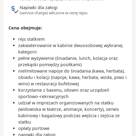
Doctor’s Cave Beach była kluczowa w budowaniu
pierwszej fali popularności miasta wśród
Napiwki dla załogi
zagranicznych turystów.
(service charge) wliczone w cenę rejsu
Położenie Montego Bay ułatwia jednodniowe
wycieczki do Negril, Ocho Rios i Falmouth.
Cena obejmuje:
Region oferuje liczne aktywności, w tym rejsy
katamaranem, rafting na bamboo raft, wizytę w
rejs statkiem
bioluminescencyjnej
Luminous Lagoon
czy
zakwaterowanie w kabinie dwuosobowej wybranej
wycieczki do wodospadów.
kategorii
pełne wyżywienie (śniadanie, lunch, kolacja oraz
przekąski pomiędzy posiłkami)
nielimitowane napoje do śniadania (kawa, herbata),
obiadu i kolacji (napoje, kawa, herbata, woda, piwo i
wino) w restauracji bufetowej
korzystanie z basenu, siłowni oraz urządzeń
sportowo–rekreacyjnych
udział w imprezach organizowanych na statku
(widowiska w teatrze, animacje, koncerty), serwis
kabinowy i bagażowy podczas wejścia i zejścia ze
statku
opłaty portowe
napiwki dla załogi.