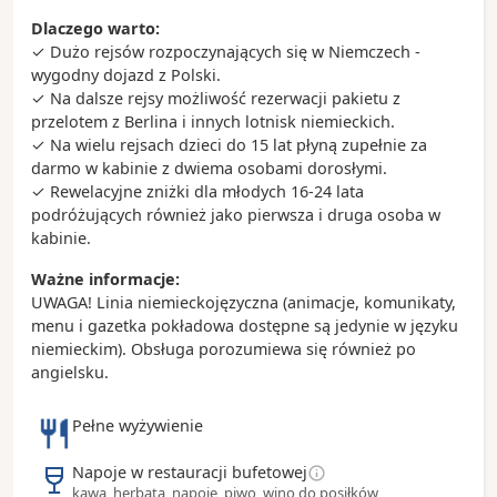
11 km od miasta, słynący z możliwości
karmienia
Dlaczego warto:
dzikich kolibrów prosto z ręki
. To jedno z
✓ Dużo rejsów rozpoczynających się w Niemczech -
najbardziej wyjątkowych doświadczeń
wygodny dojazd z Polski.
przyrodniczych na Jamajce.
✓ Na dalsze rejsy możliwość rezerwacji pakietu z
Sam Sharpe Square
– historyczny plac poświęcony
przelotem z Berlina i innych lotnisk niemieckich.
bohaterowi narodowemu Jamajki i wydarzeniom
✓ Na wielu rejsach dzieci do 15 lat płyną zupełnie za
związanym z walką o zniesienie niewolnictwa.
darmo w kabinie z dwiema osobami dorosłymi.
Hip Strip (Jimmy Cliff Boulevard)
– główna ulica z
✓ Rewelacyjne zniżki dla młodych 16-24 lata
restauracjami, barami i sklepami; popularne
podróżujących również jako pierwsza i druga osoba w
miejsce zarówno dla mieszkańców, jak i
kabinie.
odwiedzających.
Dunn’s River Falls
– ikoniczny, tarasowy
Ważne informacje:
wodospad, którym można
wspinać się po
UWAGA! Linia niemieckojęzyczna (animacje, komunikaty,
naturalnych stopniach
; jedno z najważniejszych
menu i gazetka pokładowa dostępne są jedynie w języku
miejsc, jakie odwiedzają goście północnego
niemieckim). Obsługa porozumiewa się również po
wybrzeża.
angielsku.
Ciekawostki:
Pełne wyżywienie
Nazwa Montego Bay pochodzi od hiszpańskiego
słowa
manteca
(„tłuszcz”), co nawiązuje do
Napoje w restauracji bufetowej
dawnego handlu smalcem w okresie kolonialnym.
kawa, herbata, napoje, piwo, wino do posiłków