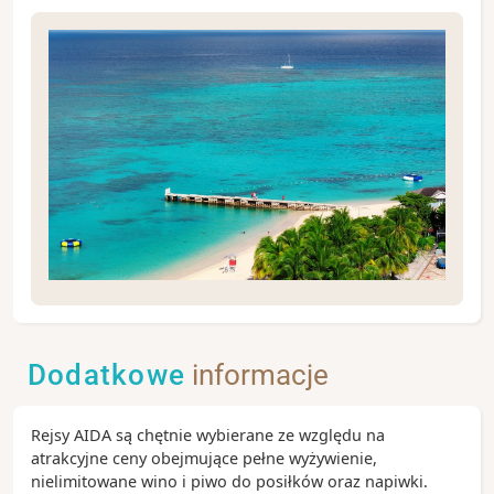
Montego Bay znane jest z połączenia pięknych plaż,
kolonialnych historii, zatok o turkusowej wodzie i
różnorodności kulturowej.
Dodatkowe
informacje
Zobacz koniecznie:
Doctor’s Cave Beach
– jedna z najsłynniejszych
Rejsy AIDA są chętnie wybierane ze względu na
plaż Jamajki, znana z wyjątkowej przejrzystości
atrakcyjne ceny obejmujące pełne wyżywienie,
wody i legend o jej „leczniczych” właściwościach.
nielimitowane wino i piwo do posiłków oraz napiwki.
Rocklands Bird Sanctuary
– rezerwat położony ok.