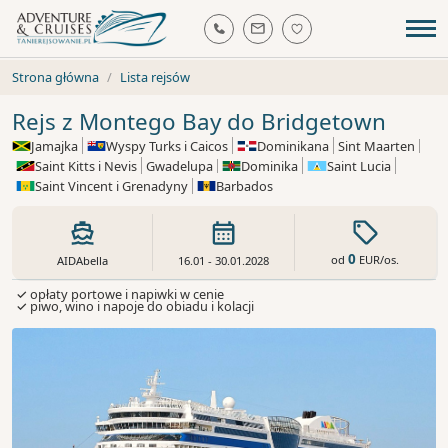
Strona główna
Lista rejsów
Rejs z Montego Bay do Bridgetown
Jamajka
Wyspy Turks i Caicos
Dominikana
Sint Maarten
Saint Kitts i Nevis
Gwadelupa
Dominika
Saint Lucia
Saint Vincent i Grenadyny
Barbados
0
od
EUR
/os.
AIDAbella
16.01 - 30.01.2028
✓ opłaty portowe i napiwki w cenie
✓ piwo, wino i napoje do obiadu i kolacji