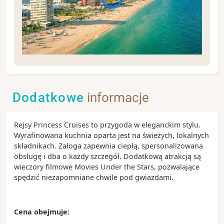
Fort Lauderdale słynie z sieci malowniczych kanałów
oraz wyjątkowej atmosfery południowego wybrzeża
Stanów Zjednoczonych. Nazywane jest często
Dodatkowe
informacje
„Wenecją Ameryki” dzięki licznym drogom wodnym
przecinającym miasto. Warto wybrać się na rejs po
kanałach, odpocząć nad oceanem lub odwiedzić
Rejsy Princess Cruises to przygoda w eleganckim stylu.
pobliskie Miami i Park Narodowy Everglades.
Wyrafinowana kuchnia oparta jest na świeżych, lokalnych
Zobacz koniecznie:
składnikach. Załoga zapewnia ciepłą, spersonalizowana
Fort Lauderdale Beach – szeroka, piaszczysta
obsługę i dba o każdy szczegół. Dodatkową atrakcją są
plaża z nadmorską promenadą i licznymi
wieczory filmowe Movies Under the Stars, pozwalające
restauracjami
spędzić niezapomniane chwile pod gwiazdami.
Las Olas Boulevard – reprezentacyjna ulica miasta
pełna sklepów, galerii i kawiarni
Rejs po kanałach Fort Lauderdale – doskonały
Cena obejmuje:
sposób na podziwianie luksusowych rezydencji