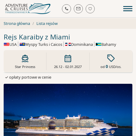
Strona główna
Lista rejsów
Rejs Karaiby z Miami
USA
Wyspy Turks i Caicos
Dominikana
Bahamy
0
od
USD
/os.
Star Princess
26.12 - 02.01.2027
✓ opłaty portowe w cenie