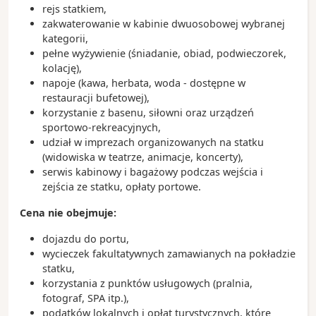
rejs statkiem,
Park Narodowy Everglades – wyjątkowy obszar
zakwaterowanie w kabinie dwuosobowej wybranej
bagienny zamieszkiwany przez aligatory, manaty i
kategorii,
wiele gatunków ptaków
pełne wyżywienie (śniadanie, obiad, podwieczorek,
kolację),
Ciekawostki:
napoje (kawa, herbata, woda - dostępne w
Fort Lauderdale posiada ponad 480 kilometrów
restauracji bufetowej),
śródlądowych dróg wodnych, dlatego często
korzystanie z basenu, siłowni oraz urządzeń
nazywane jest „Wenecją Ameryki”
sportowo-rekreacyjnych,
Port Everglades należy do największych i
udział w imprezach organizowanych na statku
najbardziej ruchliwych portów wycieczkowych na
(widowiska w teatrze, animacje, koncerty),
świecie
serwis kabinowy i bagażowy podczas wejścia i
Miasto jest jednym z najważniejszych ośrodków
zejścia ze statku, opłaty portowe.
żeglarskich i jachtowych w Stanach Zjednoczonych
Cena nie obejmuje:
dojazdu do portu,
wycieczek fakultatywnych zamawianych na pokładzie
statku,
korzystania z punktów usługowych (pralnia,
fotograf, SPA itp.),
podatków lokalnych i opłat turystycznych, które