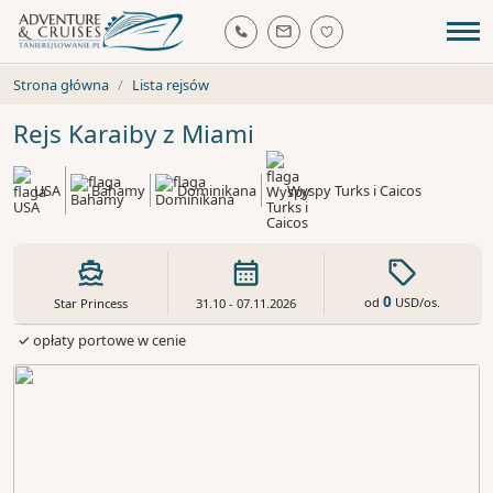
Strona główna
Lista rejsów
Rejs Karaiby z Miami
USA
Bahamy
Dominikana
Wyspy Turks i Caicos
0
od
USD
/os.
Star Princess
31.10 - 07.11.2026
✓ opłaty portowe w cenie