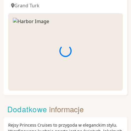
Grand Turk
Fort Lauderdale słynie z sieci malowniczych kanałów
oraz wyjątkowej atmosfery południowego wybrzeża
Stanów Zjednoczonych. Nazywane jest często
Dodatkowe
informacje
„Wenecją Ameryki” dzięki licznym drogom wodnym
przecinającym miasto. Warto wybrać się na rejs po
kanałach, odpocząć nad oceanem lub odwiedzić
Rejsy Princess Cruises to przygoda w eleganckim stylu.
pobliskie Miami i Park Narodowy Everglades.