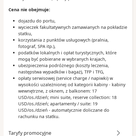
żeglarskich i jachtowych w Stanach Zjednoczonych
Cena nie obejmuje:
dojazdu do portu,
wycieczek fakultatywnych zamawianych na pokładzie
statku,
korzystania z punktów usługowych (pralnia,
fotograf, SPA itp.),
podatków lokalnych i opłat turystycznych, które
mogą być pobierane w wybranych krajach,
ubezpieczenia podróżnego (koszty leczenia,
następstwa wypadków i bagaż), TFP i TFG,
opłaty serwisowej (service charge / napiwki) w
wysokości uzależnionej od kategorii kabiny - kabiny
wewnętrzne, z oknem, z balkonem: 17
USD/os./dzień; mini suite, reserve collection: 18
USD/os./dzień; apartamenty / suite: 19
USD/os./dzień - automatycznie doliczane do
rachunku na statku.
Taryfy promocyjne