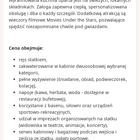
Wyrafinowana kuchnia oparta jest na świeżych, lokalnych
Zobacz koniecznie:
składnikach. Załoga zapewnia ciepłą, spersonalizowana
Fort Lauderdale Beach – szeroka, piaszczysta
obsługę i dba o każdy szczegół. Dodatkową atrakcją są
plaża z nadmorską promenadą i licznymi
wieczory filmowe Movies Under the Stars, pozwalające
restauracjami
spędzić niezapomniane chwile pod gwiazdami.
Las Olas Boulevard – reprezentacyjna ulica miasta
pełna sklepów, galerii i kawiarni
Rejs po kanałach Fort Lauderdale – doskonały
Cena obejmuje:
sposób na podziwianie luksusowych rezydencji
rejs statkiem,
Park Narodowy Everglades – wyjątkowy obszar
zakwaterowanie w kabinie dwuosobowej wybranej
bagienny zamieszkiwany przez aligatory, manaty i
kategorii,
wiele gatunków ptaków
pełne wyżywienie (śniadanie, obiad, podwieczorek,
kolację),
Ciekawostki:
napoje (kawa, herbata, woda - dostępne w
Fort Lauderdale posiada ponad 480 kilometrów
restauracji bufetowej),
śródlądowych dróg wodnych, dlatego często
korzystanie z basenu, siłowni oraz urządzeń
nazywane jest „Wenecją Ameryki”
sportowo-rekreacyjnych,
Port Everglades należy do największych i
udział w imprezach organizowanych na statku
najbardziej ruchliwych portów wycieczkowych na
(widowiska w teatrze, animacje, koncerty),
świecie
serwis kabinowy i bagażowy podczas wejścia i
Miasto jest jednym z najważniejszych ośrodków
zejścia ze statku, opłaty portowe.