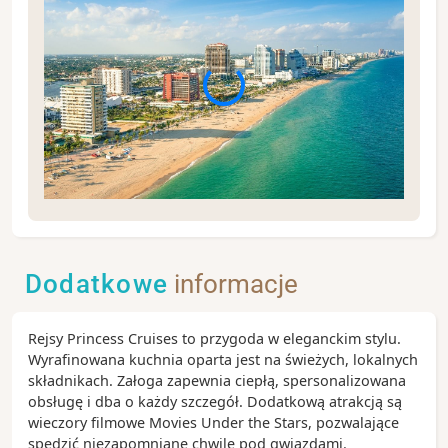
Fort Lauderdale słynie z sieci malowniczych kanałów
oraz wyjątkowej atmosfery południowego wybrzeża
Stanów Zjednoczonych. Nazywane jest często
Dodatkowe
informacje
„Wenecją Ameryki” dzięki licznym drogom wodnym
przecinającym miasto. Warto wybrać się na rejs po
kanałach, odpocząć nad oceanem lub odwiedzić
Rejsy Princess Cruises to przygoda w eleganckim stylu.
pobliskie Miami i Park Narodowy Everglades.
Wyrafinowana kuchnia oparta jest na świeżych, lokalnych
Zobacz koniecznie:
składnikach. Załoga zapewnia ciepłą, spersonalizowana
Fort Lauderdale Beach – szeroka, piaszczysta
obsługę i dba o każdy szczegół. Dodatkową atrakcją są
plaża z nadmorską promenadą i licznymi
wieczory filmowe Movies Under the Stars, pozwalające
restauracjami
spędzić niezapomniane chwile pod gwiazdami.