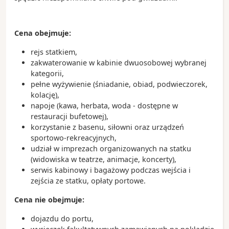
Las Olas Boulevard – reprezentacyjna ulica miasta
pełna sklepów, galerii i kawiarni
Rejs po kanałach Fort Lauderdale – doskonały
Cena obejmuje:
sposób na podziwianie luksusowych rezydencji
rejs statkiem,
Park Narodowy Everglades – wyjątkowy obszar
zakwaterowanie w kabinie dwuosobowej wybranej
bagienny zamieszkiwany przez aligatory, manaty i
kategorii,
wiele gatunków ptaków
pełne wyżywienie (śniadanie, obiad, podwieczorek,
kolację),
Ciekawostki:
napoje (kawa, herbata, woda - dostępne w
Fort Lauderdale posiada ponad 480 kilometrów
restauracji bufetowej),
śródlądowych dróg wodnych, dlatego często
korzystanie z basenu, siłowni oraz urządzeń
nazywane jest „Wenecją Ameryki”
sportowo-rekreacyjnych,
Port Everglades należy do największych i
udział w imprezach organizowanych na statku
najbardziej ruchliwych portów wycieczkowych na
(widowiska w teatrze, animacje, koncerty),
świecie
serwis kabinowy i bagażowy podczas wejścia i
Miasto jest jednym z najważniejszych ośrodków
zejścia ze statku, opłaty portowe.
żeglarskich i jachtowych w Stanach Zjednoczonych
Cena nie obejmuje:
dojazdu do portu,