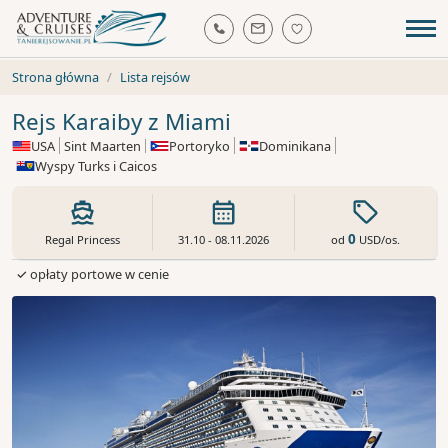
Strona główna
Lista rejsów
Rejs Karaiby z Miami
USA
Sint Maarten
Portoryko
Dominikana
Wyspy Turks i Caicos
0
od
USD
/os.
Regal Princess
31.10 - 08.11.2026
✓ opłaty portowe w cenie