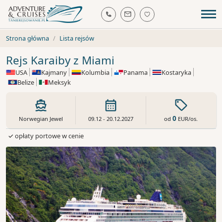
Strona główna
Lista rejsów
Rejs Karaiby z Miami
USA
Kajmany
Kolumbia
Panama
Kostaryka
Belize
Meksyk
0
od
EUR
/os.
Norwegian Jewel
09.12 - 20.12.2027
✓ opłaty portowe w cenie