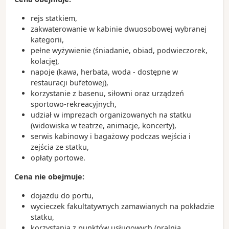
kolejka nadziemna (metromover)
- 70% mieszkańców miasta to Latynosi
rejs statkiem,
- w Miami wynaleziono krem do opalania
zakwaterowanie w kabinie dwuosobowej wybranej
- Miami to światowa stolica rejsów wycieczkowych
kategorii,
pełne wyżywienie (śniadanie, obiad, podwieczorek,
kolację),
napoje (kawa, herbata, woda - dostępne w
restauracji bufetowej),
korzystanie z basenu, siłowni oraz urządzeń
sportowo-rekreacyjnych,
udział w imprezach organizowanych na statku
(widowiska w teatrze, animacje, koncerty),
serwis kabinowy i bagażowy podczas wejścia i
zejścia ze statku,
opłaty portowe.
Cena nie obejmuje:
dojazdu do portu,
wycieczek fakultatywnych zamawianych na pokładzie
statku,
korzystania z punktów usługowych (pralnia,