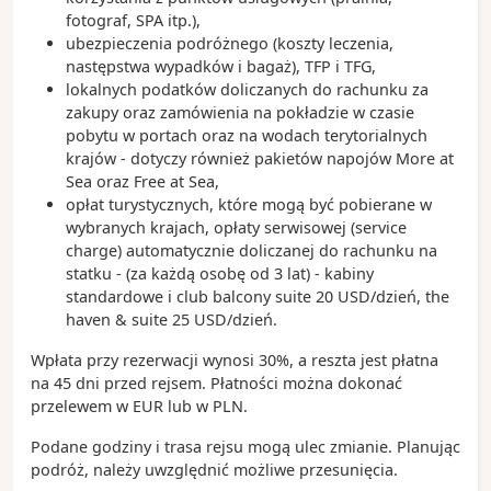
fotograf, SPA itp.),
ubezpieczenia podróżnego (koszty leczenia,
następstwa wypadków i bagaż), TFP i TFG,
lokalnych podatków doliczanych do rachunku za
zakupy oraz zamówienia na pokładzie w czasie
pobytu w portach oraz na wodach terytorialnych
krajów - dotyczy również pakietów napojów More at
Sea oraz Free at Sea,
opłat turystycznych, które mogą być pobierane w
wybranych krajach, opłaty serwisowej (service
charge) automatycznie doliczanej do rachunku na
statku - (za każdą osobę od 3 lat) - kabiny
standardowe i club balcony suite 20 USD/dzień, the
haven & suite 25 USD/dzień.
Wpłata przy rezerwacji wynosi 30%, a reszta jest płatna
na 45 dni przed rejsem. Płatności można dokonać
przelewem w EUR lub w PLN.
Podane godziny i trasa rejsu mogą ulec zmianie. Planując
podróż, należy uwzględnić możliwe przesunięcia.