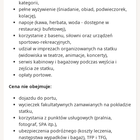
- Miami to światowa stolica rejsów wycieczkowych
kategorii,
pełne wyżywienie (śniadanie, obiad, podwieczorek,
kolację),
napoje (kawa, herbata, woda - dostępne w
restauracji bufetowej),
korzystanie z basenu, siłowni oraz urządzeń
sportowo-rekreacyjnych,
udział w imprezach organizowanych na statku
(widowiska w teatrze, animacje, koncerty),
serwis kabinowy i bagażowy podczas wejścia i
zejścia ze statku,
opłaty portowe.
Cena nie obejmuje:
dojazdu do portu,
wycieczek fakultatywnych zamawianych na pokładzie
statku,
korzystania z punktów usługowych (pralnia,
fotograf, SPA itp.),
ubezpieczenia podróżnego (koszty leczenia,
następstwa wypadków i bagaż), TFP i TFG,