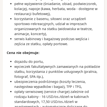
pełne wyżywienie (śniadanie, obiad, podwieczorek,
kolację), napoje (kawa, herbata, woda - dostępne w
restauracji bufetowej),
korzystanie z basenu, siłowni oraz urządzeń
sportowo-rekreacyjnych, udział w imprezach
organizowanych na statku (widowiska w teatrze,
animacje, koncerty),
serwis kabinowy i bagażowy podczas wejścia i
zejścia ze statku, opłaty portowe.
Cena nie obejmuje:
dojazdu do portu,
wycieczek fakultatywnych zamawianych na pokładzie
statku, korzystania z punktów usługowych (pralnia,
fotograf, SPA itp.),
ubezpieczenia podróżnego (koszty leczenia,
następstwa wypadków i bagaż), TFP i TFG,
opłaty serwisowej (service charge) zależnie od
rodzaju kabiny - 16 USD/os./dzień w kabinach
standardowych, 17,50 USD/os./dzień w
apartamentach - automatycznie doliczane do