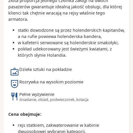
Złota proporcja jednego członka załogi na dwóch
bagienny zamieszkiwany przez aligatory, manaty i
pasażerów gwarantuje idealną jakość obsługi, dla której
wiele gatunków ptaków
klienci tak chętnie wracają na rejsy właśnie tego
armatora.
Ciekawostki:
Fort Lauderdale posiada ponad 480 kilometrów
statki dowodzone są przez holenderskich kapitanów,
śródlądowych dróg wodnych, dlatego często
a na rufie powiewa holenderska bandera,
nazywane jest „Wenecją Ameryki”
w kafeterii serwowane są holenderskie smakołyki,
Port Everglades należy do największych i
pokład udekorowany jest świeżymi kwiatami, z
najbardziej ruchliwych portów wycieczkowych na
których słynie Holandia.
świecie
Miasto jest jednym z najważniejszych ośrodków
Dzieła sztuki na pokładzie
żeglarskich i jachtowych w Stanach Zjednoczonych
Rozrywka na wysokim poziomie
Pełne wyżywienie
śniadanie, obiad, podwieczorek, kolacja
Cena obejmuje:
rejs statkiem, zakwaterowanie w kabinie
dwuosobowej wybranej kategorii,