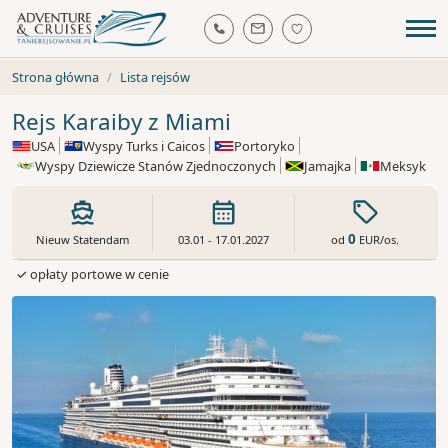
Strona główna
Lista rejsów
Rejs Karaiby z Miami
USA
Wyspy Turks i Caicos
Portoryko
Wyspy Dziewicze Stanów Zjednoczonych
Jamajka
Meksyk
0
od
EUR
/os.
Nieuw Statendam
03.01 - 17.01.2027
✓ opłaty portowe w cenie