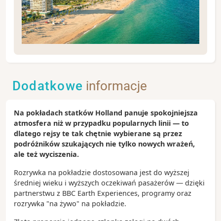
Fort Lauderdale słynie z sieci malowniczych kanałów
oraz wyjątkowej atmosfery południowego wybrzeża
Stanów Zjednoczonych. Nazywane jest często
Dodatkowe
informacje
„Wenecją Ameryki” dzięki licznym drogom wodnym
przecinającym miasto. Warto wybrać się na rejs po
kanałach, odpocząć nad oceanem lub odwiedzić
Na pokładach statków Holland panuje spokojniejsza
pobliskie Miami i Park Narodowy Everglades.
atmosfera niż w przypadku popularnych linii — to
Zobacz koniecznie:
dlatego rejsy te tak chętnie wybierane są przez
Fort Lauderdale Beach – szeroka, piaszczysta
podróżników szukających nie tylko nowych wrażeń,
plaża z nadmorską promenadą i licznymi
ale też wyciszenia.
restauracjami
Rozrywka na pokładzie dostosowana jest do wyższej
Las Olas Boulevard – reprezentacyjna ulica miasta
średniej wieku i wyższych oczekiwań pasażerów — dzięki
pełna sklepów, galerii i kawiarni
partnerstwu z BBC Earth Experiences, programy oraz
Rejs po kanałach Fort Lauderdale – doskonały
rozrywka "na żywo" na pokładzie.
sposób na podziwianie luksusowych rezydencji
Park Narodowy Everglades – wyjątkowy obszar