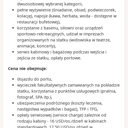
dwuosobowej wybranej kategorii,
pełne wyżywienie (śniadanie, obiad, podwieczorek,
kolację), napoje (kawa, herbata, woda - dostępne w
restauracji bufetowej),
korzystanie z basenu, siłowni oraz urządzeń
sportowo-rekreacyjnych, udział w imprezach
organizowanych na statku (widowiska w teatrze,
animacje, koncerty),
serwis kabinowy i bagażowy podczas wejścia i
zejścia ze statku, opłaty portowe.
Cena nie obejmuje:
dojazdu do portu,
wycieczek fakultatywnych zamawianych na pokładzie
statku, korzystania z punktów usługowych (pralnia,
fotograf, SPA itp.),
ubezpieczenia podróżnego (koszty leczenia,
następstwa wypadków i bagaż), TFP i TFG,
opłaty serwisowej (service charge) zależnie od
rodzaju kabiny - 16 USD/os./dzień w kabinach
standardowych, 17,50 USD/os./dzień w