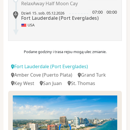
RelaxAway Half Moon Cay
07:00
-
00:00
Dzień 15
.
sob.
05.12.2026
Fort Lauderdale
(Port Everglades)
USA
Podane godziny i trasa rejsu mogą ulec zmianie.
Fort Lauderdale
(Port Everglades)
Amber Cove
(Puerto Plata)
Grand Turk
Key West
San Juan
St. Thomas