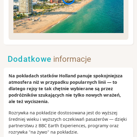
Fort Lauderdale słynie z sieci malowniczych kanałów
oraz wyjątkowej atmosfery południowego wybrzeża
Stanów Zjednoczonych. Nazywane jest często
Dodatkowe
informacje
„Wenecją Ameryki” dzięki licznym drogom wodnym
przecinającym miasto. Warto wybrać się na rejs po
kanałach, odpocząć nad oceanem lub odwiedzić
Na pokładach statków Holland panuje spokojniejsza
pobliskie Miami i Park Narodowy Everglades.
atmosfera niż w przypadku popularnych linii — to
Zobacz koniecznie:
dlatego rejsy te tak chętnie wybierane są przez
Fort Lauderdale Beach – szeroka, piaszczysta
podróżników szukających nie tylko nowych wrażeń,
plaża z nadmorską promenadą i licznymi
ale też wyciszenia.
restauracjami
Rozrywka na pokładzie dostosowana jest do wyższej
Las Olas Boulevard – reprezentacyjna ulica miasta
średniej wieku i wyższych oczekiwań pasażerów — dzięki
pełna sklepów, galerii i kawiarni
partnerstwu z BBC Earth Experiences, programy oraz
Rejs po kanałach Fort Lauderdale – doskonały
rozrywka "na żywo" na pokładzie.
sposób na podziwianie luksusowych rezydencji