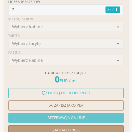
LICZBA PASAŻERÓW
2
2 + 0
RODZAJ KABINY
Wybierz kabinę
TARYFA
Wybierz taryfę
KABINA
Wybierz kabinę
CAŁKOWITY KOSZT REJSU:
0
EUR
/ os.
DODAJ DO ULUBIONYCH
ZAPISZ JAKO PDF
REZERWACJA ONLINE
ZAPYTAJ O REJS