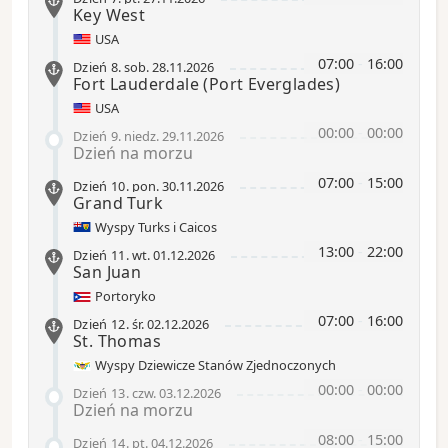
Key West
USA
07:00
-
16:00
Dzień 8
.
sob.
28.11.2026
Fort Lauderdale
(Port Everglades)
USA
00:00
-
00:00
Dzień 9
.
niedz.
29.11.2026
Dzień na morzu
07:00
-
15:00
Dzień 10
.
pon.
30.11.2026
Grand Turk
Wyspy Turks i Caicos
13:00
-
22:00
Dzień 11
.
wt.
01.12.2026
San Juan
Portoryko
07:00
-
16:00
Dzień 12
.
śr.
02.12.2026
St. Thomas
Wyspy Dziewicze Stanów Zjednoczonych
00:00
-
00:00
Dzień 13
.
czw.
03.12.2026
Dzień na morzu
08:00
-
15:00
Dzień 14
.
pt.
04.12.2026