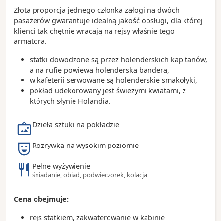
Park Narodowy Everglades – wyjątkowy obszar
Złota proporcja jednego członka załogi na dwóch
bagienny zamieszkiwany przez aligatory, manaty i
pasażerów gwarantuje idealną jakość obsługi, dla której
wiele gatunków ptaków
klienci tak chętnie wracają na rejsy właśnie tego
armatora.
Ciekawostki:
Fort Lauderdale posiada ponad 480 kilometrów
statki dowodzone są przez holenderskich kapitanów,
śródlądowych dróg wodnych, dlatego często
a na rufie powiewa holenderska bandera,
nazywane jest „Wenecją Ameryki”
w kafeterii serwowane są holenderskie smakołyki,
Port Everglades należy do największych i
pokład udekorowany jest świeżymi kwiatami, z
najbardziej ruchliwych portów wycieczkowych na
których słynie Holandia.
świecie
Miasto jest jednym z najważniejszych ośrodków
Dzieła sztuki na pokładzie
żeglarskich i jachtowych w Stanach Zjednoczonych
Rozrywka na wysokim poziomie
Pełne wyżywienie
śniadanie, obiad, podwieczorek, kolacja
Cena obejmuje:
rejs statkiem, zakwaterowanie w kabinie