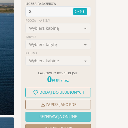
LICZBA PASAŻERÓW
2
2 + 0
RODZAJ KABINY
Wybierz kabinę
TARYFA
Wybierz taryfę
KABINA
Wybierz kabinę
CAŁKOWITY KOSZT REJSU:
0
EUR
/ os.
DODAJ DO ULUBIONYCH
ZAPISZ JAKO PDF
REZERWACJA ONLINE