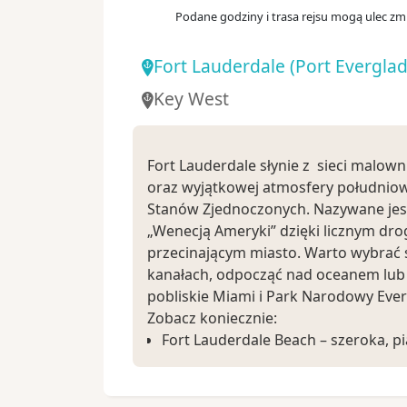
Podane godziny i trasa rejsu mogą ulec zmi
Fort Lauderdale
(Port Everglad
Key West
Fort Lauderdale słynie z sieci malow
oraz wyjątkowej atmosfery południo
Stanów Zjednoczonych. Nazywane jes
„Wenecją Ameryki” dzięki licznym 
przecinającym miasto. Warto wybrać s
kanałach, odpocząć nad oceanem lub
pobliskie Miami i Park Narodowy Ever
Zobacz koniecznie:
Fort Lauderdale Beach – szeroka, pi
z nadmorską promenadą i licznymi 
Las Olas Boulevard – reprezentacyjn