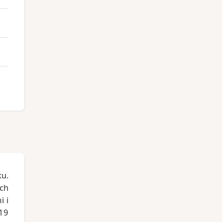
ku.
ych
i i
19