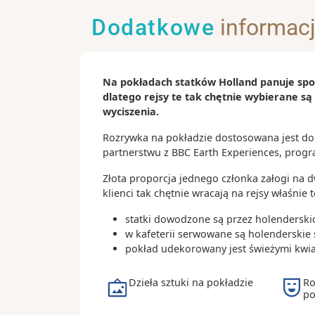
pełna sklepów, galerii i kawiarni
Rejs po kanałach Fort Lauderdale –
Dodatkowe
informac
sposób na podziwianie luksusowych
Park Narodowy Everglades – wyjąt
bagienny zamieszkiwany przez aliga
Na pokładach statków Holland panuje spok
wiele gatunków ptaków
dlatego rejsy te tak chętnie wybierane są
wyciszenia.
Ciekawostki:
Rozrywka na pokładzie dostosowana jest do 
Fort Lauderdale posiada ponad 480
partnerstwu z BBC Earth Experiences, progr
śródlądowych dróg wodnych, dlate
nazywane jest „Wenecją Ameryki”
Złota proporcja jednego członka załogi na d
Port Everglades należy do największ
klienci tak chętnie wracają na rejsy właśnie
najbardziej ruchliwych portów wyc
statki dowodzone są przez holenderski
świecie
w kafeterii serwowane są holenderskie 
Miasto jest jednym z najważniejsz
pokład udekorowany jest świeżymi kwiat
żeglarskich i jachtowych w Stanac
Dzieła sztuki na pokładzie
Ro
po