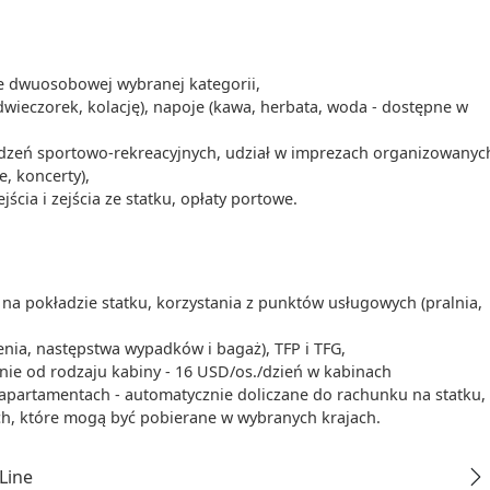
ie dwuosobowej wybranej kategorii,
dwieczorek, kolację), napoje (kawa, herbata, woda - dostępne w
ządzeń sportowo-rekreacyjnych, udział w imprezach organizowanyc
e, koncerty),
cia i zejścia ze statku, opłaty portowe.
na pokładzie statku, korzystania z punktów usługowych (pralnia,
enia, następstwa wypadków i bagaż), TFP i TFG,
żnie od rodzaju kabiny - 16 USD/os./dzień w kabinach
apartamentach - automatycznie doliczane do rachunku na statku,
ch, które mogą być pobierane w wybranych krajach.
Line