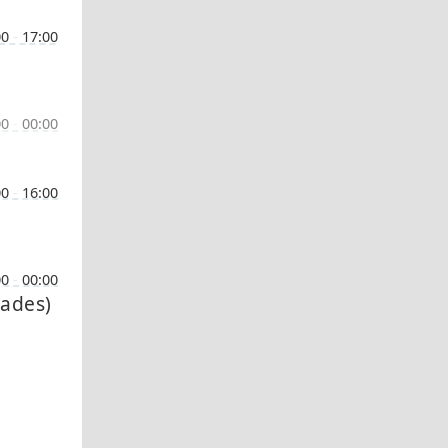
00
-
17:00
00
-
00:00
00
-
16:00
00
-
00:00
lades)