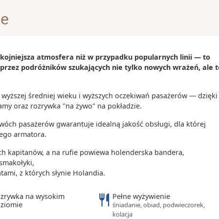
 doskonały
je
 rezydencji
kowy obszar
tory, manaty i
ojniejsza atmosfera niż w przypadku popularnych linii — to
 przez podróżników szukających nie tylko nowych wrażeń, ale t
wyższej średniej wieku i wyższych oczekiwań pasażerów — dzięki
 kilometrów
amy oraz rozrywka "na żywo" na pokładzie.
go często
wóch pasażerów gwarantuje idealną jakość obsługi, dla której
ych i
 tego armatora.
ieczkowych na
ch kapitanów, a na rufie powiewa holenderska bandera,
smakołyki,
ych ośrodków
ami, z których słynie Holandia.
h Zjednoczonych
zrywka na wysokim
Pełne wyżywienie
ziomie
śniadanie, obiad, podwieczorek,
kolacja