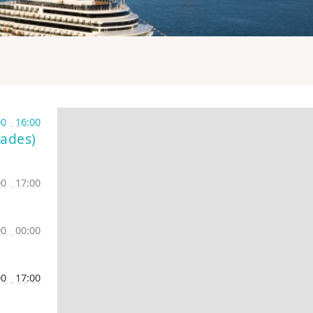
00
-
16:00
lades)
00
-
17:00
00
-
00:00
00
-
17:00