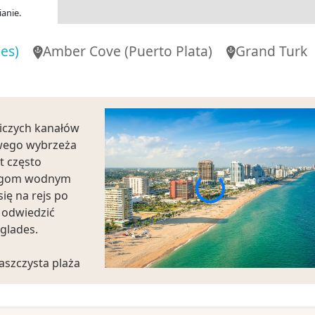
anie.
es)
Amber Cove
(Puerto Plata)
Grand Turk
niczych kanałów
wego wybrzeża
t często
drogom wodnym
ię na rejs po
 odwiedzić
glades.
aszczysta plaża
restauracjami
a ulica miasta