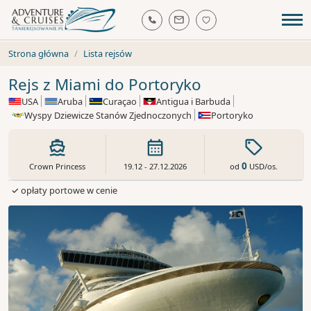
Strona główna
Lista rejsów
Rejs z Miami do Portoryko
USA
Aruba
Curaçao
Antigua i Barbuda
Wyspy Dziewicze Stanów Zjednoczonych
Portoryko
0
od
USD
/os.
Crown Princess
19.12 - 27.12.2026
✓ opłaty portowe w cenie