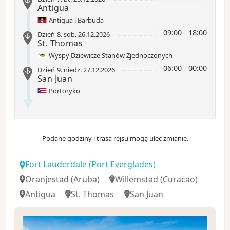
Antigua
Antigua i Barbuda
09:00
-
18:00
Dzień 8
.
sob.
26.12.2026
St. Thomas
Wyspy Dziewicze Stanów Zjednoczonych
06:00
-
00:00
Dzień 9
.
niedz.
27.12.2026
San Juan
Portoryko
Podane godziny i trasa rejsu mogą ulec zmianie.
Fort Lauderdale
(Port Everglades)
Oranjestad (Aruba)
Willemstad
(Curacao)
Antigua
St. Thomas
San Juan