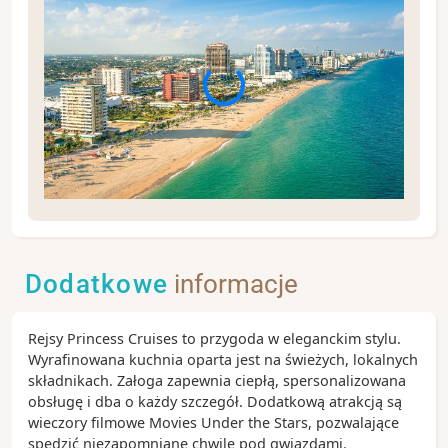
Fort Lauderdale słynie z sieci malowniczych kanałów
oraz wyjątkowej atmosfery południowego wybrzeża
Stanów Zjednoczonych. Nazywane jest często
Dodatkowe
informacje
„Wenecją Ameryki” dzięki licznym drogom wodnym
przecinającym miasto. Warto wybrać się na rejs po
kanałach, odpocząć nad oceanem lub odwiedzić
Rejsy Princess Cruises to przygoda w eleganckim stylu.
pobliskie Miami i Park Narodowy Everglades.
Wyrafinowana kuchnia oparta jest na świeżych, lokalnych
Zobacz koniecznie:
składnikach. Załoga zapewnia ciepłą, spersonalizowana
Fort Lauderdale Beach – szeroka, piaszczysta
obsługę i dba o każdy szczegół. Dodatkową atrakcją są
plaża z nadmorską promenadą i licznymi
wieczory filmowe Movies Under the Stars, pozwalające
restauracjami
spędzić niezapomniane chwile pod gwiazdami.