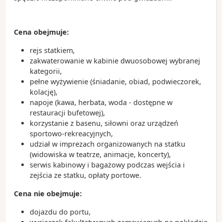
Las Olas Boulevard – reprezentacyjna ulica miasta
pełna sklepów, galerii i kawiarni
Rejs po kanałach Fort Lauderdale – doskonały
Cena obejmuje:
sposób na podziwianie luksusowych rezydencji
rejs statkiem,
Park Narodowy Everglades – wyjątkowy obszar
zakwaterowanie w kabinie dwuosobowej wybranej
bagienny zamieszkiwany przez aligatory, manaty i
kategorii,
wiele gatunków ptaków
pełne wyżywienie (śniadanie, obiad, podwieczorek,
kolację),
Ciekawostki:
napoje (kawa, herbata, woda - dostępne w
Fort Lauderdale posiada ponad 480 kilometrów
restauracji bufetowej),
śródlądowych dróg wodnych, dlatego często
korzystanie z basenu, siłowni oraz urządzeń
nazywane jest „Wenecją Ameryki”
sportowo-rekreacyjnych,
Port Everglades należy do największych i
udział w imprezach organizowanych na statku
najbardziej ruchliwych portów wycieczkowych na
(widowiska w teatrze, animacje, koncerty),
świecie
serwis kabinowy i bagażowy podczas wejścia i
Miasto jest jednym z najważniejszych ośrodków
zejścia ze statku, opłaty portowe.
żeglarskich i jachtowych w Stanach Zjednoczonych
Cena nie obejmuje:
dojazdu do portu,