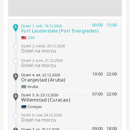
00:00
-
15:00
Dzień 1
.
sob.
19.12.2026
Fort Lauderdale
(Port Everglades)
USA
-
Dzień 2
.
niedz.
20.12.2026
Dzień na morzu
-
Dzień 3
.
pon.
21.12.2026
Dzień na morzu
10:00
-
22:00
Dzień 4
.
wt.
22.12.2026
Oranjestad (Aruba)
Aruba
07:00
-
22:00
Dzień 5
.
śr.
23.12.2026
Willemstad
(Curacao)
Curaçao
-
Dzień 6
.
czw.
24.12.2026
Dzień na morzu
09:00
-
18:00
Dzień 7
.
pt.
25.12.2026