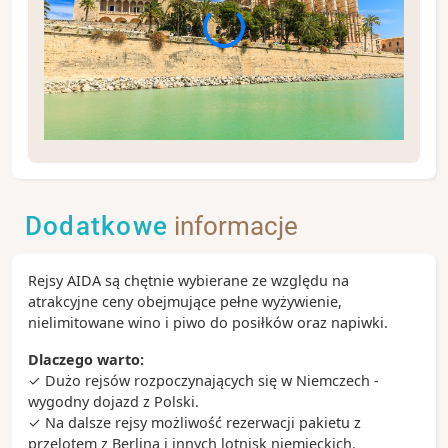
Majorka jest największą wyspą Balearów i bardzo
popularnym portem wycieczkowym. Rocznie
przypływa tu ponad 500 statków, a turyści doceniają
Dodatkowe
informacje
fakt, że w ciągu roku jest tu ponad 300 dni
słonecznych.
Rejsy AIDA są chętnie wybierane ze względu na
Zobacz koniecznie:
atrakcyjne ceny obejmujące pełne wyżywienie,
- gotycka katedra La Sau w Palmie
nielimitowane wino i piwo do posiłków oraz napiwki.
- górskie miasteczko Valldemossa
- przylądek Cap de Formentor
Dlaczego warto:
- malowniczy przejazd zabytkowym pociągiem do
✓ Dużo rejsów rozpoczynających się w Niemczech -
Soller i dalej tramwajem do Port Soller
wygodny dojazd z Polski.
✓ Na dalsze rejsy możliwość rezerwacji pakietu z
Ciekawostki:
przelotem z Berlina i innych lotnisk niemieckich.