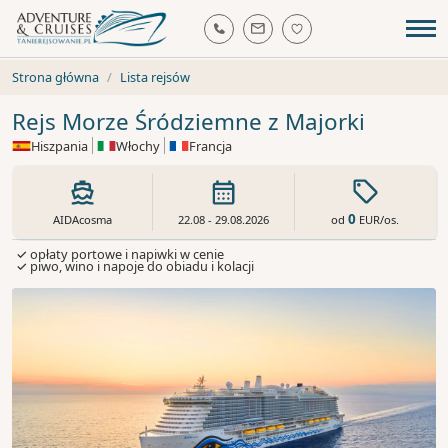
Strona główna
Lista rejsów
Rejs Morze Śródziemne z Majorki
Hiszpania
Włochy
Francja
0
od
EUR
/os.
AIDAcosma
22.08 - 29.08.2026
✓ opłaty portowe i napiwki w cenie
✓ piwo, wino i napoje do obiadu i kolacji