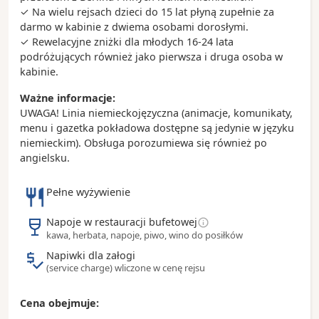
- na przełomie 1838 i 1839 roku Fryderyk Chopin
✓ Na wielu rejsach dzieci do 15 lat płyną zupełnie za
spędził 3 miesiące w Valldemosie
darmo w kabinie z dwiema osobami dorosłymi.
- stąd pochodzi i tu ma swój dom słynny tenisista
✓ Rewelacyjne zniżki dla młodych 16-24 lata
Rafael Nadal
podróżujących również jako pierwsza i druga osoba w
- na Majorce znajduje się ponad 200 jaskiń, ale na
kabinie.
szczególną uwagę zasługują smocze jaskinie czyli
Ważne informacje:
Cuevas del Drach
UWAGA! Linia niemieckojęzyczna (animacje, komunikaty,
- według znanego kucharza Ricka Steina jagnięcina
menu i gazetka pokładowa dostępne są jedynie w języku
podawana w restauracji Es Verger jest najlepsza na
niemieckim). Obsługa porozumiewa się również po
świecie
angielsku.
Pełne wyżywienie
Napoje w restauracji bufetowej
kawa, herbata, napoje, piwo, wino do posiłków
Napiwki dla załogi
(service charge) wliczone w cenę rejsu
Cena obejmuje: