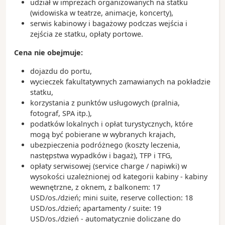
udział w imprezach organizowanych na statku
(widowiska w teatrze, animacje, koncerty),
serwis kabinowy i bagażowy podczas wejścia i
zejścia ze statku, opłaty portowe.
Cena nie obejmuje:
dojazdu do portu,
wycieczek fakultatywnych zamawianych na pokładzie
statku,
korzystania z punktów usługowych (pralnia,
fotograf, SPA itp.),
podatków lokalnych i opłat turystycznych, które
mogą być pobierane w wybranych krajach,
ubezpieczenia podróżnego (koszty leczenia,
następstwa wypadków i bagaż), TFP i TFG,
opłaty serwisowej (service charge / napiwki) w
wysokości uzależnionej od kategorii kabiny - kabiny
wewnętrzne, z oknem, z balkonem: 17
USD/os./dzień; mini suite, reserve collection: 18
USD/os./dzień; apartamenty / suite: 19
USD/os./dzień - automatycznie doliczane do