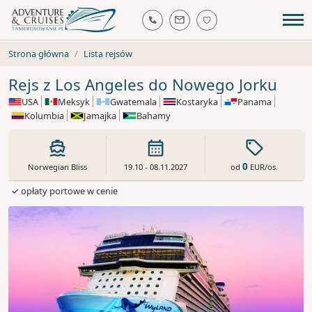
Strona główna
Lista rejsów
Rejs z Los Angeles do Nowego Jorku
USA
Meksyk
Gwatemala
Kostaryka
Panama
Kolumbia
Jamajka
Bahamy
0
od
EUR
/os.
Norwegian Bliss
19.10 - 08.11.2027
✓ opłaty portowe w cenie