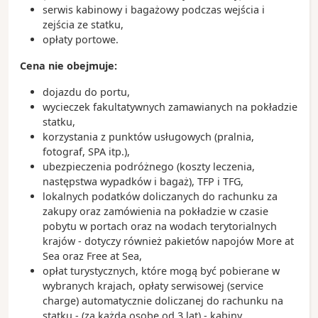
serwis kabinowy i bagażowy podczas wejścia i
zejścia ze statku,
opłaty portowe.
Cena nie obejmuje:
dojazdu do portu,
wycieczek fakultatywnych zamawianych na pokładzie
statku,
korzystania z punktów usługowych (pralnia,
fotograf, SPA itp.),
ubezpieczenia podróżnego (koszty leczenia,
następstwa wypadków i bagaż), TFP i TFG,
lokalnych podatków doliczanych do rachunku za
zakupy oraz zamówienia na pokładzie w czasie
pobytu w portach oraz na wodach terytorialnych
krajów - dotyczy również pakietów napojów More at
Sea oraz Free at Sea,
opłat turystycznych, które mogą być pobierane w
wybranych krajach, opłaty serwisowej (service
charge) automatycznie doliczanej do rachunku na
statku - (za każdą osobę od 3 lat) - kabiny