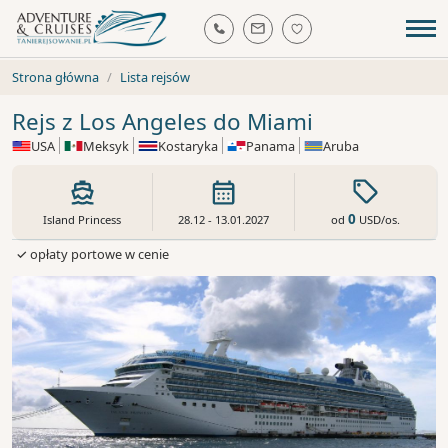
Strona główna
Lista rejsów
Rejs z Los Angeles do Miami
USA
Meksyk
Kostaryka
Panama
Aruba
0
od
USD
/os.
Island Princess
28.12 - 13.01.2027
✓ opłaty portowe w cenie