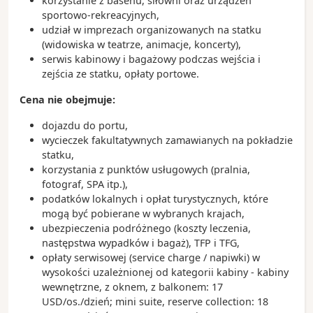
korzystanie z basenu, siłowni oraz urządzeń
sportowo-rekreacyjnych,
udział w imprezach organizowanych na statku
(widowiska w teatrze, animacje, koncerty),
serwis kabinowy i bagażowy podczas wejścia i
zejścia ze statku, opłaty portowe.
Cena nie obejmuje:
dojazdu do portu,
wycieczek fakultatywnych zamawianych na pokładzie
statku,
korzystania z punktów usługowych (pralnia,
fotograf, SPA itp.),
podatków lokalnych i opłat turystycznych, które
mogą być pobierane w wybranych krajach,
ubezpieczenia podróżnego (koszty leczenia,
następstwa wypadków i bagaż), TFP i TFG,
opłaty serwisowej (service charge / napiwki) w
wysokości uzależnionej od kategorii kabiny - kabiny
wewnętrzne, z oknem, z balkonem: 17
USD/os./dzień; mini suite, reserve collection: 18