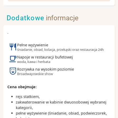
Stambuł to jedno z najbardziej niezwykłych miast
świata. Położone jest jednocześnie na dwóch
kontynentach: Europie i Azji, dzięki czemu łączy ze
Dodatkowe
informacje
sobą dwa światy: wschód i zachód. Bogata historia
oraz niesamowity klimat sprawiają, że nie można
tutaj się nudzić.
.
Zobacz koniecznie:
Pełne wyżywienie
- kościół Hagia Sophia
śniadanie, obiad, kolacja, przekąski oraz restauracja 24h
- pałac Topkapi
Napoje w restauracji bufetowej
- Błękitny Meczet
woda, kawa i herbata
- Wielki Bazar
Rozrywka na wysokim poziomie
Broadwayowskie show
Ciekawostki:
- dawna nazwa miasta to Konstantynopol
- przez wielu mylnie jest uznawany za stolicę Turcji
Cena obejmuje:
(stolicą od 1923 roku jest Ankara)
- Agata Christie napisała „Morderstwo w Orient
rejs statkiem,
Expressie” w trakcie pobytu w hotelu Pera Palace
zakwaterowanie w kabinie dwuosobowej wybranej
- turecka odmiana pizzy to pide
kategorii,
pełne wyżywienie (śniadanie, obiad, podwieczorek,