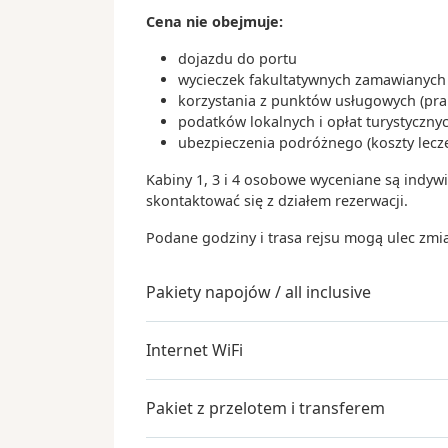
Saint George
Cena nie obejmuje:
Grenada
dojazdu do portu
wycieczek fakultatywnych zamawianych 
07:
Dzień 28
.
czw.
02.12.2027
Bridgetown (Barbados)
korzystania z punktów usługowych (praln
podatków lokalnych i opłat turystyczn
Barbados
ubezpieczenia podróżnego (koszty lecze
Kabiny 1, 3 i 4 osobowe wyceniane są indywi
skontaktować się z działem rezerwacji.
Podane godziny i trasa rejsu mogą ulec zmi
Pakiety napojów / all inclusive
Internet WiFi
Pakiet z przelotem i transferem