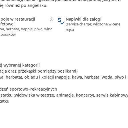
 mostów na
ię również po angielsku.
-
o wywodzi się
poje w restauracji
Napiwki dla załogi
fetowej
(service charge) wliczone w cenę
eta z siekanej
wa, herbata, napoje, piwo, wino
rejsu
amerykańskiej
00
-
22:00
 posiłków
00
-
22:00
 wybranej kategorii
lacja oraz przekąski pomiędzy posiłkami)
, herbata), obiadu i kolacji (napoje, kawa, herbata, woda, piwo i
00
-
18:00
ządzeń sportowo–rekreacyjnych
tatku (widowiska w teatrze, animacje, koncerty), serwis kabinowy
tatku
-
00
-
18:00