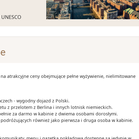
-
tę UNESCO
00
-
21:00
ązanych ze
helmińskim
d
je
00
-
20:00
ad Łabą,
ro
 Pauli czyli
 na atrakcyjne ceny obejmujące pełne wyżywienie, nielimitowane
00
-
17:00
kilometrów od
czech - wygodny dojazd z Polski.
00
-
20:00
z ujścia Łaby
tu z przelotem z Berlina i innych lotnisk niemieckich.
 się w
zupełnie za darmo w kabinie z dwiema osobami dorosłymi.
a podróżujących również jako pierwsza i druga osoba w kabinie.
gu” - mając na
00
-
22:00
tych, gdy
eeperbahn
 komunikaty, menu i gazetka pokładowa dostępne są jedynie w