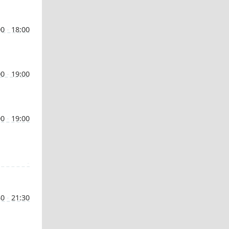
00
-
18:00
00
-
19:00
00
-
19:00
-
30
-
21:30