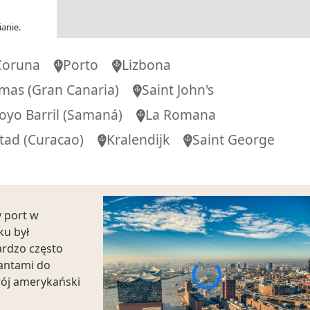
00
-
21:00
anie.
Coruna
Porto
Lizbona
-
lmas
(Gran Canaria)
Saint John's
oyo Barril
(Samaná)
La Romana
-
tad
(Curacao)
Kralendijk
Saint George
-
 port w
-
ku był
ardzo często
rantami do
-
swój amerykański