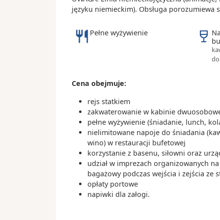
Dominikana
- w Hamburgu znajduje się najwięcej
języku niemieckim). Obsługa porozumiewa s
świecie
Dzień 22
.
pt.
26.11.2027
- hamburger jako potrawa i jako słow
Dzień na morzu
Pełne wyżywienie
Na
bu
od befsztyka po hambursku, czyli kotl
ka
wołowiny wprowadzonego do kuchni 
09:
Dzień 23
.
sob.
27.11.2027
do
Oranjestad (Aruba)
przez imigrantów z Niemiec.
Aruba
Cena obejmuje:
08:
Dzień 24
.
niedz.
28.11.2027
rejs statkiem
Willemstad
(Curacao)
zakwaterowanie w kabinie dwuosobowej
Curaçao
pełne wyżywienie (śniadanie, lunch, ko
nielimitowane napoje do śniadania (kawa
08:
Dzień 25
.
pon.
29.11.2027
wino) w restauracji bufetowej
Kralendijk
korzystanie z basenu, siłowni oraz ur
udział w imprezach organizowanych na s
Bonaire
bagażowy podczas wejścia i zejścia ze s
opłaty portowe
Dzień 26
.
wt.
30.11.2027
Dzień na morzu
napiwki dla załogi.
08:
Dzień 27
.
śr.
01.12.2027