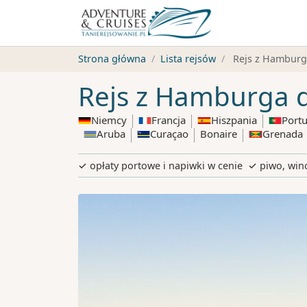
Strona główna
Lista rejsów
Rejs z Hamburg
Rejs z Hamburga 
Niemcy
Francja
Hiszpania
Portu
Aruba
Curaçao
Bonaire
Grenada
✓ opłaty portowe i napiwki w cenie
✓ piwo, wino