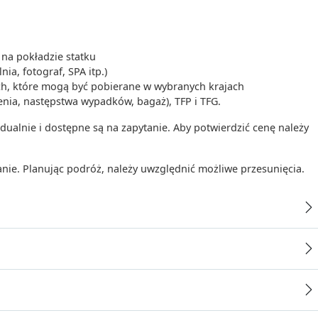
na pokładzie statku
00
-
00:00
ia, fotograf, SPA itp.)
ych, które mogą być pobierane w wybranych krajach
nia, następstwa wypadków, bagaż), TFP i TFG.
dualnie i dostępne są na zapytanie. Aby potwierdzić cenę należy
anie. Planując podróż, należy uwzględnić możliwe przesunięcia.