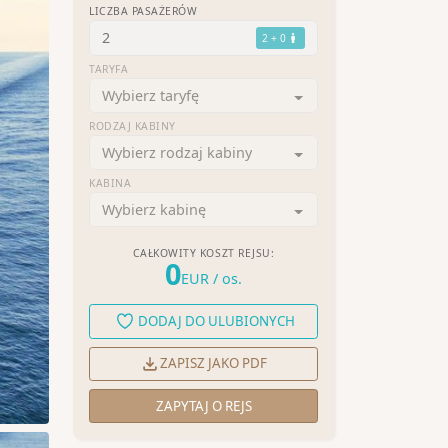
LICZBA PASAŻERÓW
2
2 + 0
TARYFA
Wybierz taryfę
RODZAJ KABINY
Wybierz rodzaj kabiny
KABINA
Wybierz kabinę
CAŁKOWITY KOSZT REJSU:
0
EUR
/ os.
DODAJ DO ULUBIONYCH
ZAPISZ JAKO PDF
ZAPYTAJ O REJS