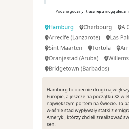
07:
Dzień 10
.
niedz.
14.11.2027
Podane godziny i trasa rejsu mogą ulec zmi
Las Palmas
(Gran Canaria)
Hiszpania
Hamburg
Cherbourg
A 
Dzień 11
.
pon.
15.11.2027
Arrecife
(Lanzarote)
Las Pa
Dzień na morzu
Sint Maarten
Tortola
Arr
Dzień 12
.
wt.
16.11.2027
Oranjestad (Aruba)
Willems
Dzień na morzu
Bridgetown (Barbados)
Dzień 13
.
śr.
17.11.2027
Dzień na morzu
Hamburg to obecnie drugi największy
Dzień 14
.
czw.
18.11.2027
Europie, a jeszcze na początku XX wie
Dzień na morzu
największym portem na świecie. To b
właśnie stąd wypływały statki z emig
Dzień 15
.
pt.
19.11.2027
Ameryki, którzy chcieli zrealizować 
Dzień na morzu
sen.