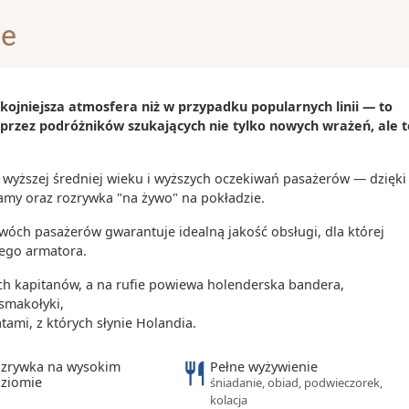
adzące wzdłuż
je
rzy dobrej
00
-
15:00
jący nad
ojniejsza atmosfera niż w przypadku popularnych linii — to
lii”; obejmuje
 przez podróżników szukających nie tylko nowych wrażeń, ale t
latarnię morską
00
-
00:00
 wojny
wyższej średniej wieku i wyższych oczekiwań pasażerów — dzięki
00
-
16:00
amy oraz rozrywka "na żywo" na pokładzie.
i
kuacji
wóch pasażerów gwarantuje idealną jakość obsługi, dla której
dzającym jako
 tego armatora.
00
-
19:00
ch kapitanów, a na rufie powiewa holenderska bandera,
z bogatą
smakołyki,
jlepiej
ami, z których słynie Holandia.
świecie.
00
-
17:00
owoczesna
zrywka na wysokim
Pełne wyżywienie
ziomie
śniadanie, obiad, podwieczorek,
kiem na port i
kolacja