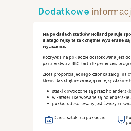
Dzień na morzu
Brytanii; liczne szlaki piesze prow
Dodatkowe
informac
wybrzeża, z panoramą na Francję p
07:
Dzień 16
.
sob.
30.10.2027
pogodzie.
Rotterdam
Dover Castle
– potężny zamek góru
Holandia
Na pokładach statków Holland panuje spok
miastem, nazywany „kluczem do Ang
dlatego rejsy te tak chętnie wybierane są
średniowieczną twierdzę, rzymską 
00:
Dzień 17
.
niedz.
31.10.2027
wyciszenia.
Dzień na morzu
oraz podziemne tunele z czasów II
światowej.
Rozrywka na pokładzie dostosowana jest do 
08:
partnerstwu z BBC Earth Experiences, progr
Dzień 18
.
pon.
01.11.2027
Secret Wartime Tunnels
– sieć tunel
Eidfjord
wykorzystywana m.in. podczas ewa
Złota proporcja jednego członka załogi na d
Norwegia
Dunkierki; dziś udostępniona zwie
klienci tak chętnie wracają na rejsy właśnie
fascynująca trasa historyczna.
10:
Dzień 19
.
wt.
02.11.2027
statki dowodzone są przez holenderski
Dover Museum
– muzeum miejskie 
Olden
w kafeterii serwowane są holenderskie 
ekspozycją archeologiczną, w tym na
pokład udekorowany jest świeżymi kwiat
Norwegia
zachowaną łodzią z epoki brązu na 
08:
Dzień 20
.
śr.
03.11.2027
Dover Western Docks & Marina
– n
Dzieła sztuki na pokładzie
Ro
Alesund
po
marina i nabrzeże spacerowe z wido
Norwegia
przepływające promy.