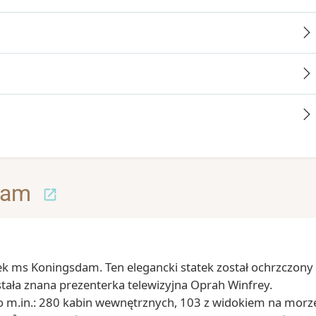
dam
ek ms Koningsdam. Ten elegancki statek został ochrzczony
tała znana prezenterka telewizyjna Oprah Winfrey.
to m.in.: 280 kabin wewnętrznych, 103 z widokiem na morze