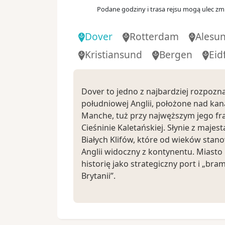
Podane godziny i trasa rejsu mogą ulec zmi
08:
Dzień 10
.
niedz.
24.10.2027
Alta
Dover
Rotterdam
Alesu
Norwegia
Kristiansund
Bergen
Eid
00:
Dzień 11
.
pon.
25.10.2027
Alta
Norwegia
Dover to jedno z najbardziej rozpozn
Dzień 12
.
wt.
26.10.2027
południowej Anglii, położone nad ka
Dzień na morzu
Manche, tuż przy najwęższym jego fr
Cieśninie Kaletańskiej. Słynie z majes
08:
Dzień 13
.
śr.
27.10.2027
Białych Klifów, które od wieków stan
Kristiansund
Anglii widoczny z kontynentu. Miasto
Norwegia
historię jako strategiczny port i „bra
Brytanii”.
08:
Dzień 14
.
czw.
28.10.2027
Bergen
Zobacz koniecznie:
Norwegia
White Cliffs of Dover
– słynne kredow
00:
najbardziej ikonicznych widoków w 
Dzień 15
.
pt.
29.10.2027