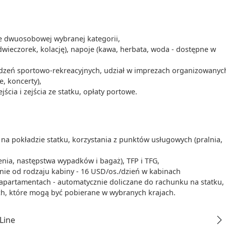
00
-
17:00
stem Wielkiej
ie dwuosobowej wybranej kategorii,
Europy – od
dwieczorek, kolację), napoje (kawa, herbata, woda - dostępne w
ie ok. 34 km.
00
-
00:00
ządzeń sportowo-rekreacyjnych, udział w imprezach organizowanyc
wysokiej
e, koncerty),
owią
cia i zejścia ze statku, opłaty portowe.
00
-
00:00
i.
dzą przez
ma Zdobywcy po
na pokładzie statku, korzystania z punktów usługowych (pralnia,
enia, następstwa wypadków i bagaż), TFP i TFG,
żnie od rodzaju kabiny - 16 USD/os./dzień w kabinach
apartamentach - automatycznie doliczane do rachunku na statku,
ch, które mogą być pobierane w wybranych krajach.
Line