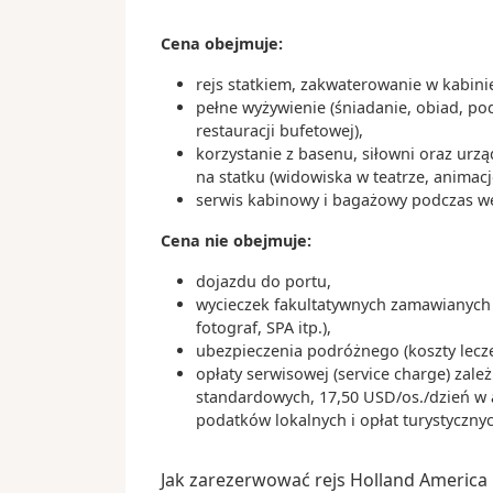
08:
Dzień 21
.
czw.
04.11.2027
Cena obejmuje:
Ciekawostki:
Bergen
Dover jest najbliżej położonym mia
rejs statkiem, zakwaterowanie w kabin
Norwegia
Brytanii względem kontynentalnej 
pełne wyżywienie (śniadanie, obiad, po
francuskiego Calais dzieli je zaledw
00:
restauracji bufetowej),
Dzień 22
.
pt.
05.11.2027
Dzień na morzu
korzystanie z basenu, siłowni oraz ur
Białe Klify zawdzięczają swój kolor 
na statku (widowiska w teatrze, animacj
zawartości kredy i od wieków stan
serwis kabinowy i bagażowy podczas wejś
07:
symboliczne „naturalne mury” Angli
Dzień 23
.
sob.
06.11.2027
Rotterdam
Dover Castle był strategiczną twier
Cena nie obejmuje:
Holandia
ponad 900 lat – od czasów Wilhel
dojazdu do portu,
II wojnę światową.
wycieczek fakultatywnych zamawianych 
fotograf, SPA itp.),
ubezpieczenia podróżnego (koszty lecz
opłaty serwisowej (service charge) zale
standardowych, 17,50 USD/os./dzień w 
podatków lokalnych i opłat turystyczny
Jak zarezerwować rejs Holland America 