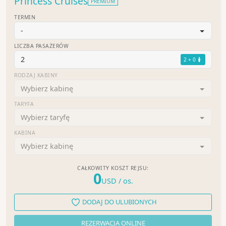
Princess Cruises
PREMIUM
TERMIN
-
LICZBA PASAŻERÓW
2
2 + 0
RODZAJ KABINY
Wybierz kabinę
TARYFA
Wybierz taryfę
KABINA
Wybierz kabinę
CAŁKOWITY KOSZT REJSU:
0
USD
/ os.
DODAJ DO ULUBIONYCH
REZERWACJA ONLINE