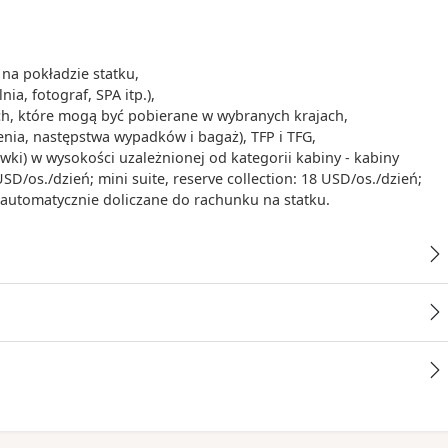
-
na pokładzie statku,
ia, fotograf, SPA itp.),
ych, które mogą być pobierane w wybranych krajach,
00
-
00:00
enia, następstwa wypadków i bagaż), TFP i TFG,
iwki) w wysokości uzależnionej od kategorii kabiny - kabiny
/os./dzień; mini suite, reserve collection: 18 USD/os./dzień;
- automatycznie doliczane do rachunku na statku.