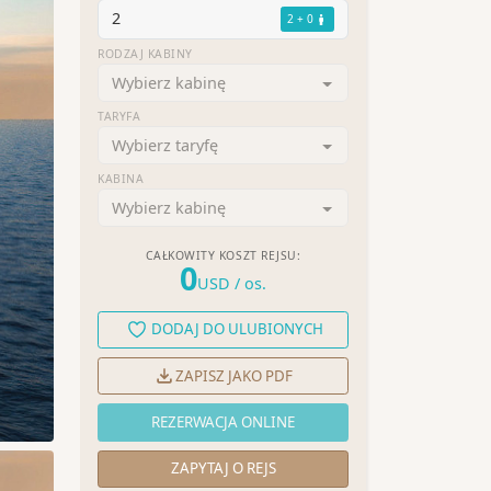
2
2 + 0
RODZAJ KABINY
Wybierz kabinę
TARYFA
Wybierz taryfę
KABINA
Wybierz kabinę
CAŁKOWITY KOSZT REJSU:
0
USD
/ os.
DODAJ DO ULUBIONYCH
ZAPISZ JAKO PDF
REZERWACJA ONLINE
ZAPYTAJ O REJS