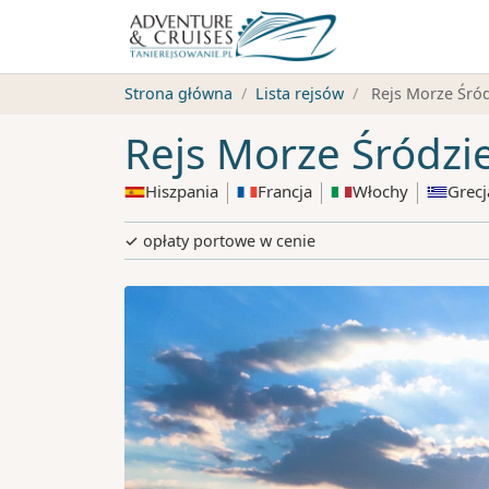
Strona główna
Lista rejsów
Rejs Morze Śród
Rejs Morze Śródzi
Hiszpania
Francja
Włochy
Grecj
✓ opłaty portowe w cenie