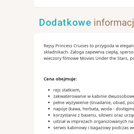
kolejką linową aby rozkoszować się n
06:
Dzień 15
.
niedz.
25.04.2027
Pireus (Ateny)
widokiem na Barcelonę
Grecja
Dodatkowe
informac
Ciekawostki:
07:
Dzień 16
.
pon.
26.04.2027
- tapas są idealne na mniejszy i większ
Santorini
wyboru są patatas bravas (pieczone z
Grecja
Rejsy Princess Cruises to przygoda w elegan
sardynki, mule i wiele innych minidań
składnikach. Załoga zapewnia ciepłą, spers
dzielenia się
Dzień 17
.
wt.
27.04.2027
wieczory filmowe Movies Under the Stars, 
- inne przysmaki to podsuszana szynka
Dzień na morzu
serrano; paella, która najlepiej smaku
a na deser polecamy klasyczne churr
07:
Dzień 18
.
śr.
28.04.2027
Cena obejmuje:
catalana
Bar
rejs statkiem,
Czarnogóra
zakwaterowanie w kabinie dwuosobowej
07:
pełne wyżywienie (śniadanie, obiad, po
Dzień 19
.
czw.
29.04.2027
Korfu
napoje (kawa, herbata, woda - dostępne
korzystanie z basenu, siłowni oraz urz
Grecja
udział w imprezach organizowanych na s
serwis kabinowy i bagażowy podczas wejś
07:
Dzień 20
.
pt.
30.04.2027