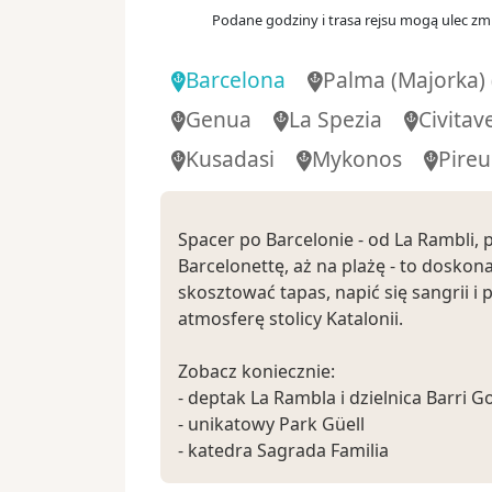
Podane godziny i trasa rejsu mogą ulec zmi
Włochy
Dzień 10
.
wt.
20.04.2027
Barcelona
Palma (Majorka)
Dzień na morzu
Genua
La Spezia
Civitav
08:
Dzień 11
.
śr.
21.04.2027
Kusadasi
Mykonos
Pireu
Chania
(Kreta)
Grecja
Spacer po Barcelonie - od La Rambli, 
Dzień 12
.
czw.
22.04.2027
Dzień na morzu
Barcelonettę, aż na plażę - to doskona
skosztować tapas, napić się sangrii i 
07:
atmosferę stolicy Katalonii.
Dzień 13
.
pt.
23.04.2027
Kusadasi
Turcja
Zobacz koniecznie:
- deptak La Rambla i dzielnica Barri Go
07:
Dzień 14
.
sob.
24.04.2027
- unikatowy Park Güell
Mykonos
- katedra Sagrada Familia
Grecja
- wzgórze Montjuïc - wybierz spacer 