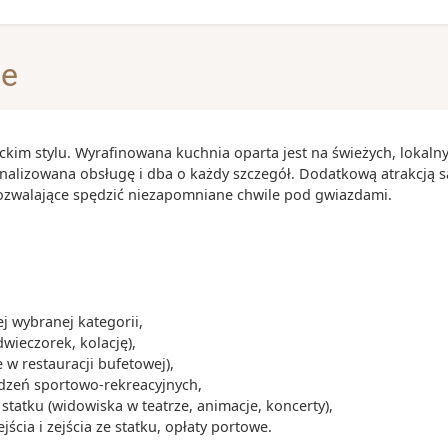
ajpiękniejszym
00
-
19:00
je
00
-
19:00
y głód - do
iemniaki),
ckim stylu. Wyrafinowana kuchnia oparta jest na świeżych, lokaln
 idealnych do
onalizowana obsługę i dba o każdy szczegół. Dodatkową atrakcją s
-
pozwalające spędzić niezapomniane chwile pod gwiazdami.
 iberico i
je w Hiszpanii,
os lub crema
30
-
18:00
 wybranej kategorii,
00
-
16:00
dwieczorek, kolację),
 w restauracji bufetowej),
ądzeń sportowo-rekreacyjnych,
tatku (widowiska w teatrze, animacje, koncerty),
cia i zejścia ze statku, opłaty portowe.
00
-
16:00