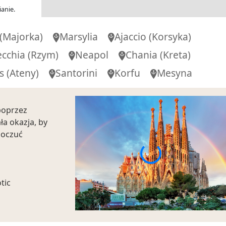
anie.
-
(Majorka)
Marsylia
Ajaccio
(Korsyka)
ecchia
(Rzym)
Neapol
Chania
(Kreta)
00
-
18:00
s (Ateny)
Santorini
Korfu
Mesyna
poprzez
-
ła okazja, by
poczuć
00
-
18:00
tic
00
-
21:00
lub wjazd