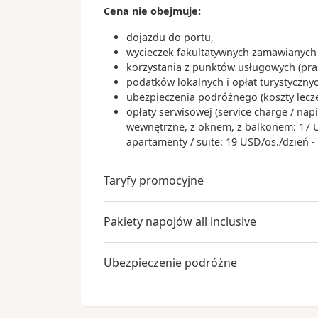
Mesyna
Cena nie obejmuje:
Włochy
dojazdu do portu,
Dzień 21
.
sob.
01.05.2027
wycieczek fakultatywnych zamawianych 
Dzień na morzu
korzystania z punktów usługowych (praln
podatków lokalnych i opłat turystyczn
06:
ubezpieczenia podróżnego (koszty lecz
Dzień 22
.
niedz.
02.05.2027
Barcelona
opłaty serwisowej (service charge / nap
wewnętrzne, z oknem, z balkonem: 17 USD
Hiszpania
apartamenty / suite: 19 USD/os./dzień 
Taryfy promocyjne
Pakiety napojów all inclusive
Ubezpieczenie podróżne