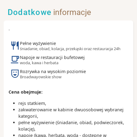
Barcelonettę, aż na plażę - to doskonała okazja, by
skosztować tapas, napić się sangrii i poczuć
Dodatkowe
informacje
atmosferę stolicy Katalonii.
Zobacz koniecznie:
.
- deptak La Rambla i dzielnica Barri Gotic
- unikatowy Park Güell
Pełne wyżywienie
- katedra Sagrada Familia
śniadanie, obiad, kolacja, przekąski oraz restauracja 24h
- wzgórze Montjuïc - wybierz spacer lub wjazd
Napoje w restauracji bufetowej
kolejką linową aby rozkoszować się najpiękniejszym
woda, kawa i herbata
widokiem na Barcelonę
Rozrywka na wysokim poziomie
Broadwayowskie show
Ciekawostki:
- tapas są idealne na mniejszy i większy głód - do
wyboru są patatas bravas (pieczone ziemniaki),
Cena obejmuje:
sardynki, mule i wiele innych minidań idealnych do
dzielenia się
rejs statkiem,
- inne przysmaki to podsuszana szynka iberico i
zakwaterowanie w kabinie dwuosobowej wybranej
serrano; paella, która najlepiej smakuje w Hiszpanii,
kategorii,
a na deser polecamy klasyczne churros lub crema
pełne wyżywienie (śniadanie, obiad, podwieczorek,
catalana
kolację),
napoje (kawa, herbata, woda - dostępne w