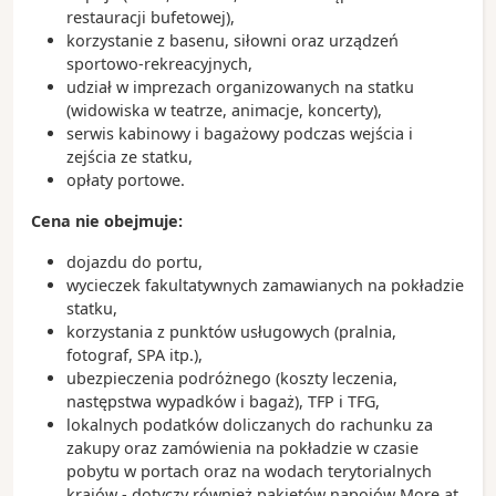
restauracji bufetowej),
korzystanie z basenu, siłowni oraz urządzeń
sportowo-rekreacyjnych,
udział w imprezach organizowanych na statku
(widowiska w teatrze, animacje, koncerty),
serwis kabinowy i bagażowy podczas wejścia i
zejścia ze statku,
opłaty portowe.
Cena nie obejmuje:
dojazdu do portu,
wycieczek fakultatywnych zamawianych na pokładzie
statku,
korzystania z punktów usługowych (pralnia,
fotograf, SPA itp.),
ubezpieczenia podróżnego (koszty leczenia,
następstwa wypadków i bagaż), TFP i TFG,
lokalnych podatków doliczanych do rachunku za
zakupy oraz zamówienia na pokładzie w czasie
pobytu w portach oraz na wodach terytorialnych
krajów - dotyczy również pakietów napojów More at