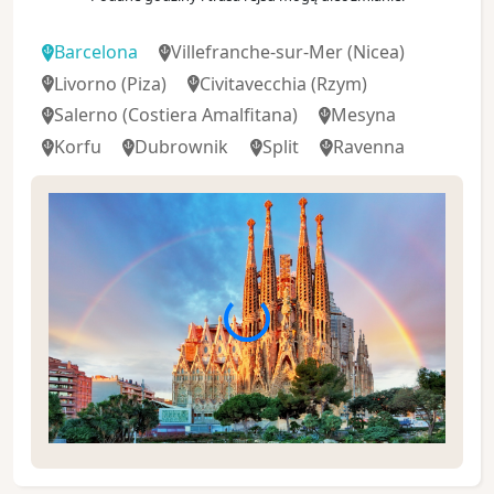
Barcelona
Villefranche-sur-Mer
(Nicea)
Livorno
(Piza)
Civitavecchia
(Rzym)
Salerno
(Costiera Amalfitana)
Mesyna
Korfu
Dubrownik
Split
Ravenna
Spacer po Barcelonie - od La Rambli, poprzez