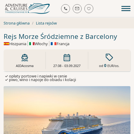
Strona główna
Lista rejsów
Rejs Morze Śródziemne z Barcelony
Hiszpania
Włochy
Francja
0
od
EUR
/os.
AIDAcosma
27.08 - 03.09.2027
✓ opłaty portowe i napiwki w cenie
✓ piwo, wino i napoje do obiadu i kolacji