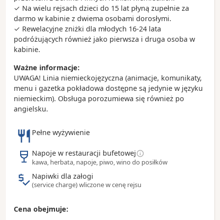
- tapas są idealne na mniejszy i większy głód - do
✓ Na wielu rejsach dzieci do 15 lat płyną zupełnie za
wyboru są patatas bravas (pieczone ziemniaki),
darmo w kabinie z dwiema osobami dorosłymi.
sardynki, mule i wiele innych minidań idealnych do
✓ Rewelacyjne zniżki dla młodych 16-24 lata
dzielenia się
podróżujących również jako pierwsza i druga osoba w
- inne przysmaki to podsuszana szynka iberico i
kabinie.
serrano; paella, która najlepiej smakuje w Hiszpanii,
Ważne informacje:
a na deser polecamy klasyczne churros lub crema
UWAGA! Linia niemieckojęzyczna (animacje, komunikaty,
catalana
menu i gazetka pokładowa dostępne są jedynie w języku
niemieckim). Obsługa porozumiewa się również po
angielsku.
Pełne wyżywienie
Napoje w restauracji bufetowej
kawa, herbata, napoje, piwo, wino do posiłków
Napiwki dla załogi
(service charge) wliczone w cenę rejsu
Cena obejmuje: