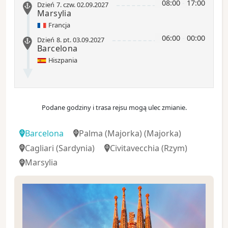
08:00
-
17:00
Dzień 7
.
czw.
02.09.2027
Marsylia
Francja
06:00
-
00:00
Dzień 8
.
pt.
03.09.2027
Barcelona
Hiszpania
Podane godziny i trasa rejsu mogą ulec zmianie.
Barcelona
Palma (Majorka)
(Majorka)
Cagliari
(Sardynia)
Civitavecchia
(Rzym)
Marsylia