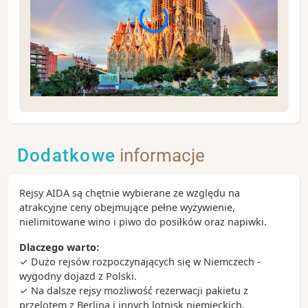
Spacer po Barcelonie - od La Rambli, poprzez
Barcelonettę, aż na plażę - to doskonała okazja, by
skosztować tapas, napić się sangrii i poczuć
Dodatkowe
informacje
atmosferę stolicy Katalonii.
Zobacz koniecznie:
Rejsy AIDA są chętnie wybierane ze względu na
- deptak La Rambla i dzielnica Barri Gotic
atrakcyjne ceny obejmujące pełne wyżywienie,
- unikatowy Park Güell
nielimitowane wino i piwo do posiłków oraz napiwki.
- katedra Sagrada Familia
- wzgórze Montjuïc - wybierz spacer lub wjazd
Dlaczego warto:
kolejką linową aby rozkoszować się najpiękniejszym
✓ Dużo rejsów rozpoczynających się w Niemczech -
widokiem na Barcelonę
wygodny dojazd z Polski.
✓ Na dalsze rejsy możliwość rezerwacji pakietu z
Ciekawostki:
przelotem z Berlina i innych lotnisk niemieckich.