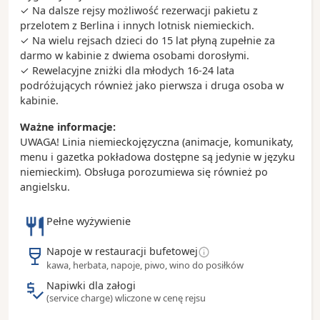
✓ Na dalsze rejsy możliwość rezerwacji pakietu z
Ciekawostki:
przelotem z Berlina i innych lotnisk niemieckich.
- tapas są idealne na mniejszy i większy głód - do
✓ Na wielu rejsach dzieci do 15 lat płyną zupełnie za
wyboru są patatas bravas (pieczone ziemniaki),
darmo w kabinie z dwiema osobami dorosłymi.
sardynki, mule i wiele innych minidań idealnych do
✓ Rewelacyjne zniżki dla młodych 16-24 lata
dzielenia się
podróżujących również jako pierwsza i druga osoba w
- inne przysmaki to podsuszana szynka iberico i
kabinie.
serrano; paella, która najlepiej smakuje w Hiszpanii,
Ważne informacje:
a na deser polecamy klasyczne churros lub crema
UWAGA! Linia niemieckojęzyczna (animacje, komunikaty,
catalana
menu i gazetka pokładowa dostępne są jedynie w języku
niemieckim). Obsługa porozumiewa się również po
angielsku.
Pełne wyżywienie
Napoje w restauracji bufetowej
kawa, herbata, napoje, piwo, wino do posiłków
Napiwki dla załogi
(service charge) wliczone w cenę rejsu