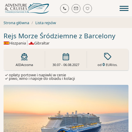
Strona główna
Lista rejsów
Rejs Morze Śródziemne z Barcelony
Hiszpania
Gibraltar
0
od
EUR
/os.
AIDAcosma
30.07 - 06.08.2027
✓ opłaty portowe i napiwki w cenie
✓ piwo, wino i napoje do obiadu i kolacji