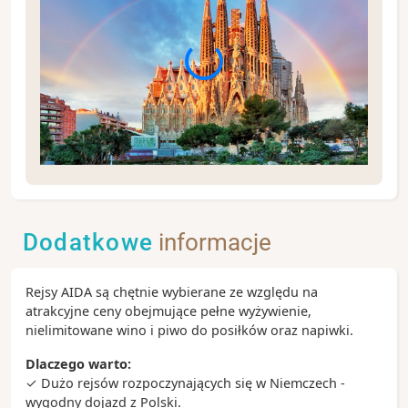
Spacer po Barcelonie - od La Rambli, poprzez
Barcelonettę, aż na plażę - to doskonała okazja, by
skosztować tapas, napić się sangrii i poczuć
Dodatkowe
informacje
atmosferę stolicy Katalonii.
Zobacz koniecznie:
Rejsy AIDA są chętnie wybierane ze względu na
- deptak La Rambla i dzielnica Barri Gotic
atrakcyjne ceny obejmujące pełne wyżywienie,
- unikatowy Park Güell
nielimitowane wino i piwo do posiłków oraz napiwki.
- katedra Sagrada Familia
- wzgórze Montjuïc - wybierz spacer lub wjazd
Dlaczego warto:
kolejką linową aby rozkoszować się najpiękniejszym
✓ Dużo rejsów rozpoczynających się w Niemczech -
widokiem na Barcelonę
wygodny dojazd z Polski.