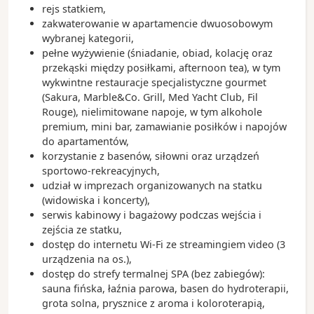
rejs statkiem,
zakwaterowanie w apartamencie dwuosobowym
wybranej kategorii,
pełne wyżywienie (śniadanie, obiad, kolację oraz
przekąski między posiłkami, afternoon tea), w tym
wykwintne restauracje specjalistyczne gourmet
(Sakura, Marble&Co. Grill, Med Yacht Club, Fil
Rouge), nielimitowane napoje, w tym alkohole
premium, mini bar, zamawianie posiłków i napojów
do apartamentów,
korzystanie z basenów, siłowni oraz urządzeń
sportowo-rekreacyjnych,
udział w imprezach organizowanych na statku
(widowiska i koncerty),
serwis kabinowy i bagażowy podczas wejścia i
zejścia ze statku,
dostęp do internetu Wi-Fi ze streamingiem video (3
urządzenia na os.),
dostęp do strefy termalnej SPA (bez zabiegów):
sauna fińska, łaźnia parowa, basen do hydroterapii,
grota solna, prysznice z aroma i koloroterapią,