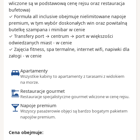
wliczone są w podstawową cenę rejsu oraz restauracja
bufetowa)
Ciekawostki:
✓ Formuła all inclusive obejmuje nielimitowane napoje
- w każdą niedzielę, o godzinie 11, na Placu
premium, w tym wybór doskonałych win oraz powitalną
Syntagma odbywa się uroczysta zmiana warty
butelkę szampana i minibar w cenie
- stadion Panateński (Panathinaiko) został w całości
✓ Transfery port → centrum → port w większości
zbudowany z marmuru - to właśnie tu odbyły się
odwiedzanych miast - w cenie
pierwsze nowożytne Igrzyska Olimpijskie w 1896
✓ Zajęcia fitness, spa termalne, internet wifi, napiwki dla
roku
załogi - w cenie
- w Atenach istnieje obostrzenie co wysokości
budowli, a to wszystko po to, żeby było widać
Akropol z każdego miejsca w mieście
Apartamenty
- Brettos to barwna knajpka znajdująca się w samym
Wszystkie kabiny to apartamenty z tarasami z widokiem
na morze.
centrum Plaki
Restauracje gourmet
Restauracje specjalistyczne gourmet wliczone w cenę rejsu.
Napoje premium
Wszyscy pasażerowie objęci są bardzo bogatym pakietem
napojów premium.
Cena obejmuje: