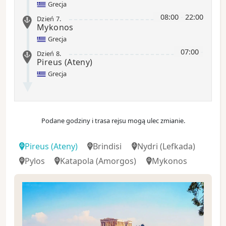
Grecja
08:00
-
22:00
Dzień 7
.
Mykonos
Grecja
07:00
-
Dzień 8
.
Pireus (Ateny)
Grecja
Podane godziny i trasa rejsu mogą ulec zmianie.
Pireus (Ateny)
Brindisi
Nydri
(Lefkada)
Pylos
Katapola
(Amorgos)
Mykonos