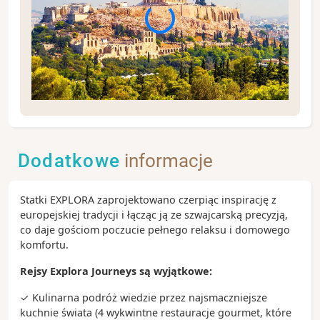
Pireus jest jednym z największych portów na Morzu
Śródziemnym. Jest on częścią aglomeracji ateńskiej,
przez co często jest mylnie traktowany jako dzielnica
Dodatkowe
informacje
Aten. Oczywiście, bliskość stolicy Grecji stanowi
ogromny walor dla turystów przybywających tutaj na
statkach wycieczkowych.
Statki EXPLORA zaprojektowano czerpiąc inspirację z
europejskiej tradycji i łącząc ją ze szwajcarską precyzją,
Zobacz koniecznie:
co daje gościom poczucie pełnego relaksu i domowego
- mistyczny Akropol, najsłynniejszy starożytny
komfortu.
zabytek na terenie Grecji
- położona u stóp Akropolu dzielnica Plaka wraz z
Rejsy Explora Journeys są wyjątkowe:
kolorowymi i wąskimi uliczkami Anafiotiki
✓ Kulinarna podróż wiedzie przez najsmaczniejsze
- plac Monastiraki
kuchnie świata (4
wykwintne restauracje gourmet, które
- Narodowe Muzeum Archeologiczne