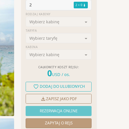
2
2 + 0
RODZAJ KABINY
Wybierz kabinę
TARYFA
Wybierz taryfę
KABINA
Wybierz kabinę
CAŁKOWITY KOSZT REJSU:
0
USD
/ os.
DODAJ DO ULUBIONYCH
ZAPISZ JAKO PDF
REZERWACJA ONLINE
ZAPYTAJ O REJS