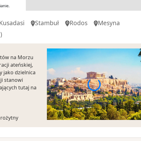
anie.
00
-
21:00
Kusadasi
Stambuł
Rodos
Mesyna
)
-
00
-
00:00
ortów na Morzu
cji ateńskiej,
y jako dzielnica
ji stanowi
jących tutaj na
arożytny
Plaka wraz z
tiki