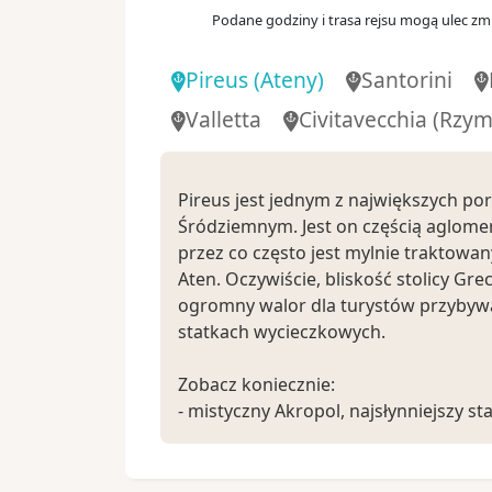
Podane godziny i trasa rejsu mogą ulec zmi
08:
Dzień 10
.
niedz.
04.10.2026
Valletta
Pireus (Ateny)
Santorini
Malta
Valletta
Civitavecchia
(Rzym
Dzień 11
.
pon.
05.10.2026
Dzień na morzu
06:
Pireus jest jednym z największych p
Dzień 12
.
wt.
06.10.2026
Civitavecchia
(Rzym)
Śródziemnym. Jest on częścią aglomera
przez co często jest mylnie traktowan
Włochy
Aten. Oczywiście, bliskość stolicy Grec
ogromny walor dla turystów przybywa
statkach wycieczkowych.
Zobacz koniecznie:
- mistyczny Akropol, najsłynniejszy st
zabytek na terenie Grecji
- położona u stóp Akropolu dzielnica 
kolorowymi i wąskimi uliczkami Anafio