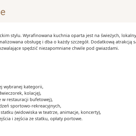
je
ckim stylu. Wyrafinowana kuchnia oparta jest na świeżych, lokaln
a Placu Syntagma
onalizowana obsługę i dba o każdy szczegół. Dodatkową atrakcją s
pozwalające spędzić niezapomniane chwile pod gwiazdami.
stał w całości
 odbyły się
skie w 1896
ysokości
ło widać
 wybranej kategorii,
dwieczorek, kolację),
 w restauracji bufetowej),
ca się w samym
ądzeń sportowo-rekreacyjnych,
tatku (widowiska w teatrze, animacje, koncerty),
cia i zejścia ze statku, opłaty portowe.