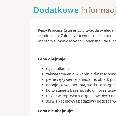
- plac Monastiraki
Dodatkowe
informac
- Narodowe Muzeum Archeologiczne
Ciekawostki:
Rejsy Princess Cruises to przygoda w elegan
- w każdą niedzielę, o godzinie 11, n
składnikach. Załoga zapewnia ciepłą, spers
odbywa się uroczysta zmiana warty
wieczory filmowe Movies Under the Stars, 
- stadion Panateński (Panathinaiko) zo
zbudowany z marmuru - to właśnie tu
pierwsze nowożytne Igrzyska Olimpij
Cena obejmuje:
roku
- w Atenach istnieje obostrzenie co w
rejs statkiem,
budowli, a to wszystko po to, żeby by
zakwaterowanie w kabinie dwuosobowej
pełne wyżywienie (śniadanie, obiad, po
Akropol z każdego miejsca w mieście
napoje (kawa, herbata, woda - dostępne
- Brettos to barwna knajpka znajdują
korzystanie z basenu, siłowni oraz urz
centrum Plaki
udział w imprezach organizowanych na s
serwis kabinowy i bagażowy podczas wejś
Cena nie obejmuje: