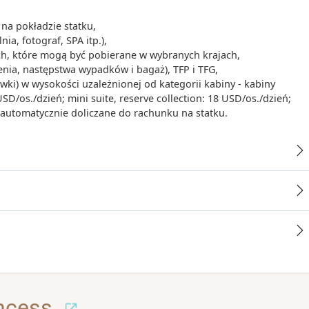
na pokładzie statku,
ia, fotograf, SPA itp.),
ych, które mogą być pobierane w wybranych krajach,
enia, następstwa wypadków i bagaż), TFP i TFG,
iwki) w wysokości uzależnionej od kategorii kabiny - kabiny
/os./dzień; mini suite, reserve collection: 18 USD/os./dzień;
- automatycznie doliczane do rachunku na statku.
ncess