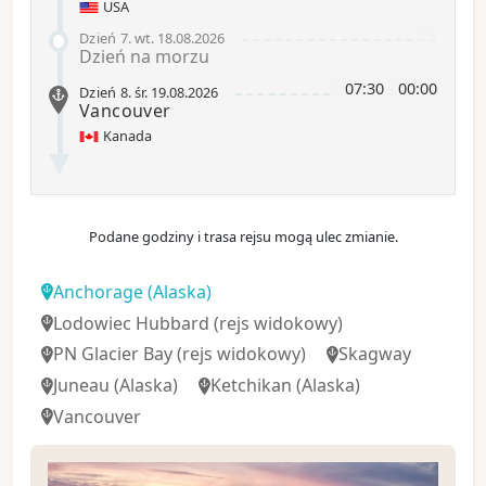
USA
-
Dzień 7
.
wt.
18.08.2026
Dzień na morzu
07:30
-
00:00
Dzień 8
.
śr.
19.08.2026
Vancouver
Kanada
Podane godziny i trasa rejsu mogą ulec zmianie.
Anchorage
(Alaska)
Lodowiec Hubbard
(rejs widokowy)
PN Glacier Bay
(rejs widokowy)
Skagway
Juneau
(Alaska)
Ketchikan
(Alaska)
Vancouver