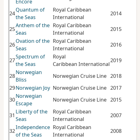
Encore
Quantum of
Royal Caribbean
24
2014
168
the Seas
International
Anthem of the
Royal Caribbean
25
2015
168
Seas
International
Ovation of the
Royal Caribbean
26
2016
168
Seas
International
Spectrum of
Royal
27
2019
168
the Seas
Caribbean International
Norwegian
28
Norwegian Cruise Line
2018
168
Bliss
29
Norwegian Joy
Norwegian Cruise Line
2017
167
Norwegian
30
Norwegian Cruise Line
2015
165
Escape
Liberty of the
Royal Caribbean
31
2007
155
Seas
International
Independence
Royal Caribbean
32
2008
155
of the Seas
International