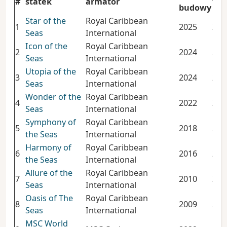
#
statek
armator
ton
budowy
Star of the
Royal Caribbean
1
2025
250
Seas
International
Icon of the
Royal Caribbean
2
2024
248
Seas
International
Utopia of the
Royal Caribbean
3
2024
236
Seas
International
Wonder of the
Royal Caribbean
4
2022
236
Seas
International
Symphony of
Royal Caribbean
5
2018
228
the Seas
International
Harmony of
Royal Caribbean
6
2016
226
the Seas
International
Allure of the
Royal Caribbean
7
2010
225
Seas
International
Oasis of The
Royal Caribbean
8
2009
225
Seas
International
MSC World