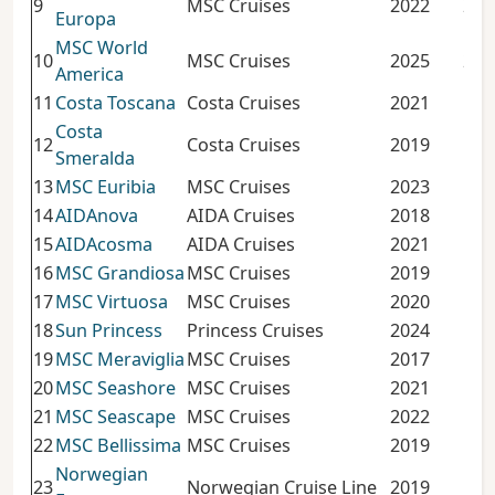
9
MSC Cruises
2022
215
Europa
MSC World
10
MSC Cruises
2025
215
America
11
Costa Toscana
Costa Cruises
2021
185
Costa
12
Costa Cruises
2019
185
Smeralda
13
MSC Euribia
MSC Cruises
2023
184
14
AIDAnova
AIDA Cruises
2018
183
15
AIDAcosma
AIDA Cruises
2021
183
16
MSC Grandiosa
MSC Cruises
2019
181
17
MSC Virtuosa
MSC Cruises
2020
181
18
Sun Princess
Princess Cruises
2024
177
19
MSC Meraviglia
MSC Cruises
2017
171
20
MSC Seashore
MSC Cruises
2021
170
21
MSC Seascape
MSC Cruises
2022
170
22
MSC Bellissima
MSC Cruises
2019
171
Norwegian
23
Norwegian Cruise Line
2019
169