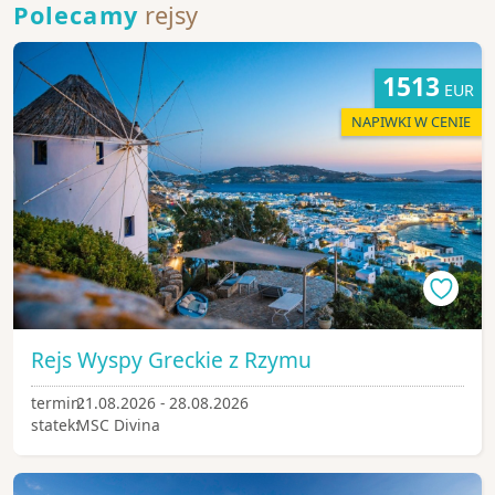
Polecamy
rejsy
1513
EUR
NAPIWKI W CENIE
Rejs Wyspy Greckie z Rzymu
termin:
21.08.2026 - 28.08.2026
statek:
MSC Divina