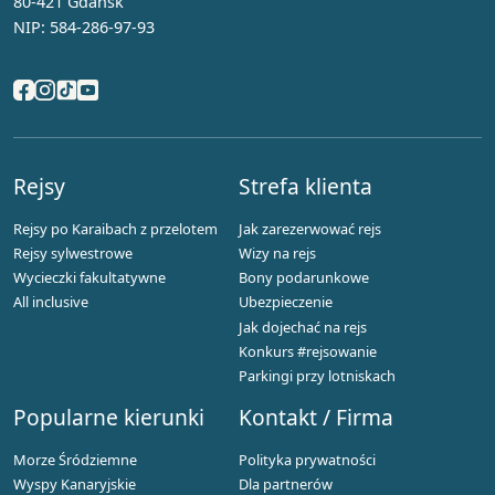
80-421 Gdańsk
NIP: 584-286-97-93
Rejsy
Strefa klienta
Rejsy po Karaibach z przelotem
Jak zarezerwować rejs
Rejsy sylwestrowe
Wizy na rejs
Wycieczki fakultatywne
Bony podarunkowe
All inclusive
Ubezpieczenie
Jak dojechać na rejs
Konkurs #rejsowanie
Parkingi przy lotniskach
Popularne kierunki
Kontakt / Firma
Morze Śródziemne
Polityka prywatności
Wyspy Kanaryjskie
Dla partnerów