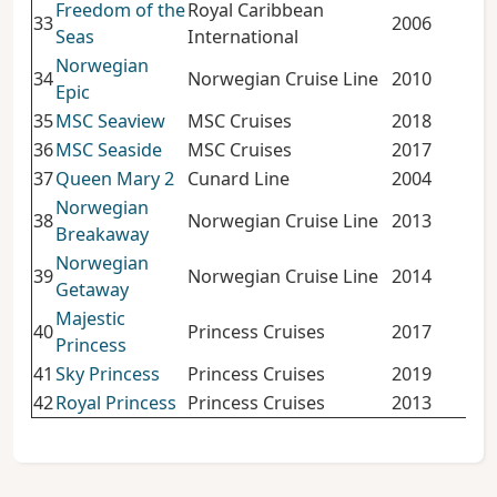
Freedom of the
Royal Caribbean
33
2006
155
Seas
International
Norwegian
34
Norwegian Cruise Line
2010
155
Epic
35
MSC Seaview
MSC Cruises
2018
154
36
MSC Seaside
MSC Cruises
2017
153
37
Queen Mary 2
Cunard Line
2004
149
Norwegian
38
Norwegian Cruise Line
2013
145
Breakaway
Norwegian
39
Norwegian Cruise Line
2014
145
Getaway
Majestic
40
Princess Cruises
2017
144
Princess
41
Sky Princess
Princess Cruises
2019
143
42
Royal Princess
Princess Cruises
2013
142