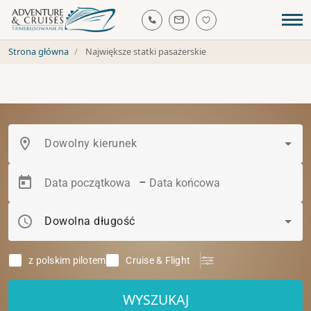
Strona główna
Największe statki pasażerskie
location_on
Dowolny kierunek
–
schedule
Dowolna długość
z polskim pilotem
Cruise & Flight
WYSZUKAJ