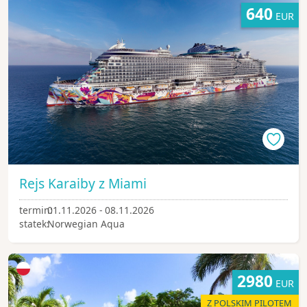
640
EUR
Rejs Karaiby z Miami
termin:
01.11.2026 - 08.11.2026
statek:
Norwegian Aqua
2980
EUR
Z POLSKIM PILOTEM