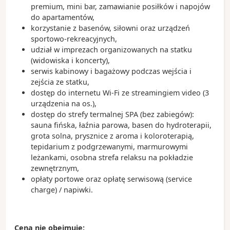
premium, mini bar, zamawianie posiłków i napojów
do apartamentów,
korzystanie z basenów, siłowni oraz urządzeń
sportowo-rekreacyjnych,
udział w imprezach organizowanych na statku
(widowiska i koncerty),
serwis kabinowy i bagażowy podczas wejścia i
zejścia ze statku,
dostęp do internetu Wi-Fi ze streamingiem video (3
urządzenia na os.),
dostęp do strefy termalnej SPA (bez zabiegów):
sauna fińska, łaźnia parowa, basen do hydroterapii,
grota solna, prysznice z aroma i koloroterapią,
tepidarium z podgrzewanymi, marmurowymi
leżankami, osobna strefa relaksu na pokładzie
zewnętrznym,
opłaty portowe oraz opłatę serwisową (service
charge) / napiwki.
Cena nie obejmuje: