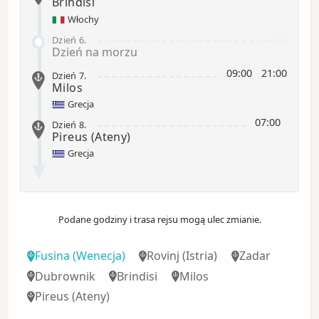
Brindisi
Włochy
-
Dzień 6
.
Dzień na morzu
09:00
-
21:00
Dzień 7
.
Milos
Grecja
07:00
-
Dzień 8
.
Pireus (Ateny)
Grecja
Podane godziny i trasa rejsu mogą ulec zmianie.
Fusina
(Wenecja)
Rovinj
(Istria)
Zadar
Dubrownik
Brindisi
Milos
Pireus (Ateny)