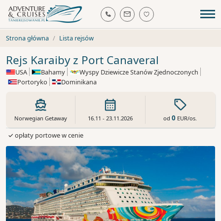
Strona główna
Lista rejsów
Rejs Karaiby z Port Canaveral
USA
Bahamy
Wyspy Dziewicze Stanów Zjednoczonych
Portoryko
Dominikana
0
od
EUR
/os.
Norwegian Getaway
16.11 - 23.11.2026
✓ opłaty portowe w cenie