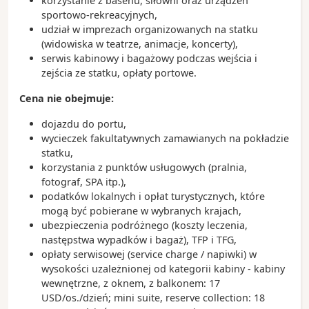
korzystanie z basenu, siłowni oraz urządzeń
sportowo-rekreacyjnych,
udział w imprezach organizowanych na statku
(widowiska w teatrze, animacje, koncerty),
serwis kabinowy i bagażowy podczas wejścia i
zejścia ze statku, opłaty portowe.
Cena nie obejmuje:
dojazdu do portu,
wycieczek fakultatywnych zamawianych na pokładzie
statku,
korzystania z punktów usługowych (pralnia,
fotograf, SPA itp.),
podatków lokalnych i opłat turystycznych, które
mogą być pobierane w wybranych krajach,
ubezpieczenia podróżnego (koszty leczenia,
następstwa wypadków i bagaż), TFP i TFG,
opłaty serwisowej (service charge / napiwki) w
wysokości uzależnionej od kategorii kabiny - kabiny
wewnętrzne, z oknem, z balkonem: 17
USD/os./dzień; mini suite, reserve collection: 18