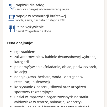
- prawie połowa mieszkańców codziennie korzysta z
Napiwki dla załogi
roweru
(service charge) wliczone w cenę rejsu
- w mieście znajduje się ponad 100 browarów w tym
Napoje w restauracji bufetowej
Carlsberg
woda, kawa, herbata dostępna 24h
- warto spróbować tradycyjnych duńskich kanapek
Pełne wyżywienie
„smorrebrod” przygotowanych z ciemnego żytniego
nawet 20 godzin na dobę
pieczywa podawanego z dodatkami
- restauracja Noma została kilkukrotnie uznana
przez czasopismo „Restaurant” za najlepszą na
Cena obejmuje:
świecie
rejs statkiem
zakwaterowanie w kabinie dwuosobowej wybranej
kategorii
pełne wyżywienie (śniadanie, obiad, podwieczorek,
kolację)
napoje (kawa, herbata, woda - dostępne w
restauracji bufetowej)
korzystanie z basenu, siłowni oraz urządzeń
sportowo-rekreacyjnych
udział w imprezach organizowanych na statku
(widowiska w teatrze, animacje, koncerty)
serwis kabinowy i bagażowy podczas wejścia i