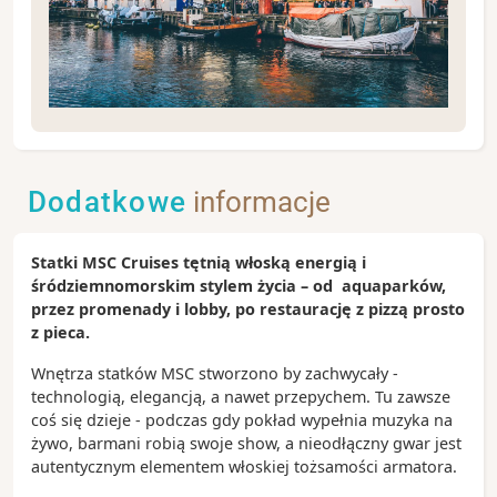
Kopenhaga jest jedną z najbardziej urokliwych
europejskich stolic. Położona na dwóch wyspach:
Zelandii i Amager, daje swoim mieszkańcom
Dodatkowe
informacje
mnóstwo powodów do dumy. Nieprzypadkowo
Duńczycy są nazywani najszczęśliwszą nacją na
świecie.
Statki MSC Cruises tętnią włoską energią i
śródziemnomorskim stylem życia – od aquaparków,
Zobacz koniecznie:
przez promenady i lobby, po restaurację z pizzą prosto
- port Nyhavn z kolorowymi kamienicami i licznymi
z pieca.
kawiarenkami
- ogrody Tivoli, drugi najstarszy park rozrywki na
Wnętrza statków MSC stworzono by zachwycały -
świecie
technologią, elegancją, a nawet przepychem. Tu zawsze
- pomnik Małej Syrenki
coś się dzieje - podczas gdy pokład wypełnia muzyka na
- Pałac Christiansborg
żywo, barmani robią swoje show, a nieodłączny gwar jest
autentycznym elementem włoskiej tożsamości armatora.
Ciekawostki: