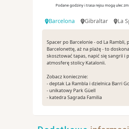
Podane godziny i trasa rejsu mogą ulec zmi
Barcelona
Gibraltar
La S
Spacer po Barcelonie - od La Rambli, 
Barcelonettę, aż na plażę - to doskona
skosztować tapas, napić się sangrii i 
atmosferę stolicy Katalonii.
Zobacz koniecznie:
- deptak La Rambla i dzielnica Barri Go
- unikatowy Park Güell
- katedra Sagrada Familia
- wzgórze Montjuïc - wybierz spacer 
kolejką linową aby rozkoszować się n
widokiem na Barcelonę