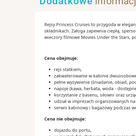
Dodatkowe
informac
Ciekawostki:
- tapas są idealne na mniejszy i większ
wyboru są patatas bravas (pieczone z
Rejsy Princess Cruises to przygoda w elegan
sardynki, mule i wiele innych minidań
składnikach. Załoga zapewnia ciepłą, spers
dzielenia się
wieczory filmowe Movies Under the Stars, 
- inne przysmaki to podsuszana szynka
serrano; paella, która najlepiej smaku
a na deser polecamy klasyczne churr
Cena obejmuje:
catalana
rejs statkiem,
zakwaterowanie w kabinie dwuosobowej
pełne wyżywienie (śniadanie, obiad, po
napoje (kawa, herbata, woda - dostępne
korzystanie z basenu, siłowni oraz urz
udział w imprezach organizowanych na s
serwis kabinowy i bagażowy podczas wejś
Cena nie obejmuje:
dojazdu do portu,