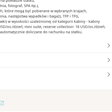
na pokładzie statku,
ia, fotograf, SPA itp.),
ych, które mogą być pobierane w wybranych krajach,
enia, następstwa wypadków i bagaż), TFP i TFG,
iwki) w wysokości uzależnionej od kategorii kabiny - kabiny
/os./dzień; mini suite, reserve collection: 18 USD/os./dzień;
- automatycznie doliczane do rachunku na statku.