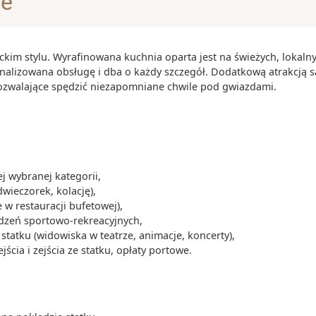
je
y głód - do
iemniaki),
ckim stylu. Wyrafinowana kuchnia oparta jest na świeżych, lokaln
 idealnych do
onalizowana obsługę i dba o każdy szczegół. Dodatkową atrakcją s
pozwalające spędzić niezapomniane chwile pod gwiazdami.
 iberico i
je w Hiszpanii,
os lub crema
 wybranej kategorii,
dwieczorek, kolację),
 w restauracji bufetowej),
ądzeń sportowo-rekreacyjnych,
tatku (widowiska w teatrze, animacje, koncerty),
cia i zejścia ze statku, opłaty portowe.