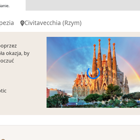
anie.
pezia
Civitavecchia
(Rzym)
poprzez
ła okazja, by
poczuć
tic
lub wjazd
ajpiękniejszym