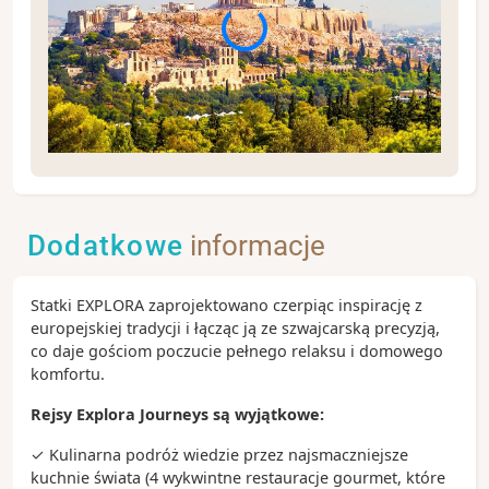
Pireus jest jednym z największych portów na Morzu
Śródziemnym. Jest on częścią aglomeracji ateńskiej,
przez co często jest mylnie traktowany jako dzielnica
Dodatkowe
informacje
Aten. Oczywiście, bliskość stolicy Grecji stanowi
ogromny walor dla turystów przybywających tutaj na
statkach wycieczkowych.
Statki EXPLORA zaprojektowano czerpiąc inspirację z
europejskiej tradycji i łącząc ją ze szwajcarską precyzją,
Zobacz koniecznie:
co daje gościom poczucie pełnego relaksu i domowego
- mistyczny Akropol, najsłynniejszy starożytny
komfortu.
zabytek na terenie Grecji
- położona u stóp Akropolu dzielnica Plaka wraz z
Rejsy Explora Journeys są wyjątkowe:
kolorowymi i wąskimi uliczkami Anafiotiki
✓ Kulinarna podróż wiedzie przez najsmaczniejsze
- plac Monastiraki
kuchnie świata (4
wykwintne restauracje gourmet, które
- Narodowe Muzeum Archeologiczne