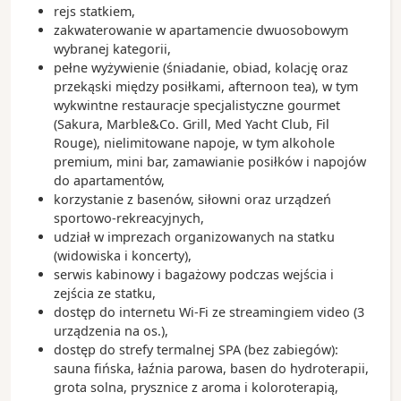
rejs statkiem,
zakwaterowanie w apartamencie dwuosobowym
wybranej kategorii,
pełne wyżywienie (śniadanie, obiad, kolację oraz
przekąski między posiłkami, afternoon tea), w tym
wykwintne restauracje specjalistyczne gourmet
(Sakura, Marble&Co. Grill, Med Yacht Club, Fil
Rouge), nielimitowane napoje, w tym alkohole
premium, mini bar, zamawianie posiłków i napojów
do apartamentów,
korzystanie z basenów, siłowni oraz urządzeń
sportowo-rekreacyjnych,
udział w imprezach organizowanych na statku
(widowiska i koncerty),
serwis kabinowy i bagażowy podczas wejścia i
zejścia ze statku,
dostęp do internetu Wi-Fi ze streamingiem video (3
urządzenia na os.),
dostęp do strefy termalnej SPA (bez zabiegów):
sauna fińska, łaźnia parowa, basen do hydroterapii,
grota solna, prysznice z aroma i koloroterapią,