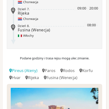
Chorwacja
09:00
-
20:00
Dzień 7
.
Rijeka
Chorwacja
08:00
-
Dzień 8
.
Fusina
(Wenecja)
Włochy
Podane godziny i trasa rejsu mogą ulec zmianie.
Pireus (Ateny)
Paros
Rodos
Korfu
Hvar
Rijeka
Fusina
(Wenecja)