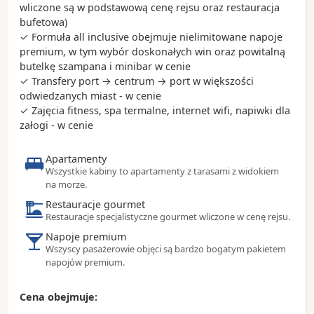
wliczone są w podstawową cenę rejsu oraz restauracja
bufetowa)
Ciekawostki:
✓ Formuła all inclusive obejmuje nielimitowane napoje
- w każdą niedzielę, o godzinie 11, na Placu
premium, w tym wybór doskonałych win oraz powitalną
Syntagma odbywa się uroczysta zmiana warty
butelkę szampana i minibar w cenie
- stadion Panateński (Panathinaiko) został w całości
✓ Transfery port → centrum → port w większości
zbudowany z marmuru - to właśnie tu odbyły się
odwiedzanych miast - w cenie
pierwsze nowożytne Igrzyska Olimpijskie w 1896
✓ Zajęcia fitness, spa termalne, internet wifi, napiwki dla
roku
załogi - w cenie
- w Atenach istnieje obostrzenie co wysokości
budowli, a to wszystko po to, żeby było widać
Akropol z każdego miejsca w mieście
Apartamenty
- Brettos to barwna knajpka znajdująca się w samym
Wszystkie kabiny to apartamenty z tarasami z widokiem
na morze.
centrum Plaki
Restauracje gourmet
Restauracje specjalistyczne gourmet wliczone w cenę rejsu.
Napoje premium
Wszyscy pasażerowie objęci są bardzo bogatym pakietem
napojów premium.
Cena obejmuje: